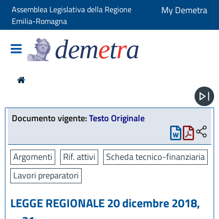
Assemblea Legislativa della Regione
My Demetra
Emilia-Romagna
dem
e
t
r
a
Documento vigente:
Testo Originale
Argomenti
Rif. attivi
Scheda tecnico-finanziaria
Lavori preparatori
LEGGE REGIONALE 20 dicembre 2018,