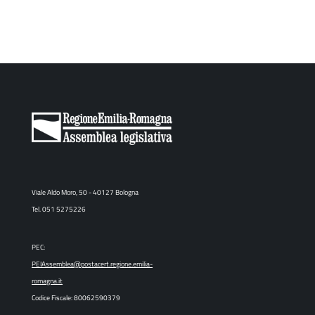
Viale Aldo Moro, 50 - 40127 Bologna
Tel. 051 5275226
PEC:
PEIAssemblea@postacert.regione.emilia-
romagna.it
Codice Fiscale: 80062590379