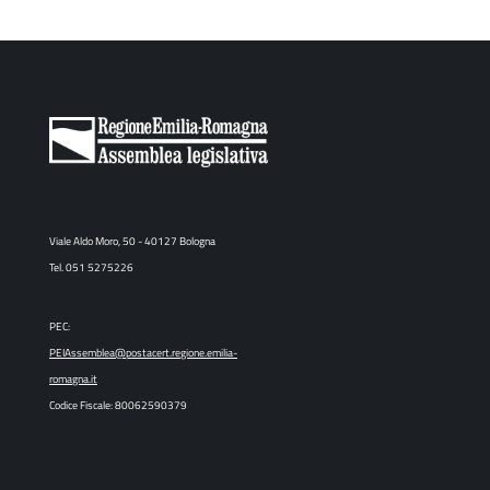
Viale Aldo Moro, 50 - 40127 Bologna
Tel. 051 5275226
PEC:
PEIAssemblea@postacert.regione.emilia-
romagna.it
Codice Fiscale: 80062590379