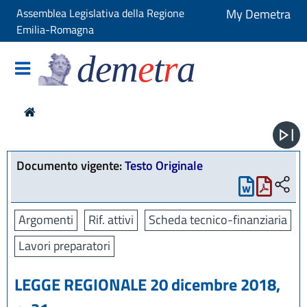
Assemblea Legislativa della Regione
My Demetra
Emilia-Romagna
dem
e
t
r
a
Documento vigente:
Testo Originale
Argomenti
Rif. attivi
Scheda tecnico-finanziaria
Lavori preparatori
LEGGE REGIONALE 20 dicembre 2018,