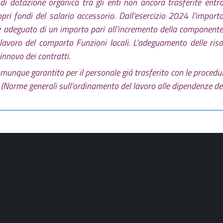
di dotazione organica tra gli enti non ancora trasferite entr
ri fondi del salario accessorio. Dall'esercizio 2024 l’import
è adeguato di un importo pari all’incremento della componente 
di lavoro del comparto Funzioni locali. L'adeguamento delle riso
innovo dei contratti.
unque garantito per il personale già trasferito con le procedure
(Norme generali sull’ordinamento del lavoro alle dipendenze del