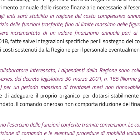
rimento annuale delle risorse finanziarie necessarie all'eser
gli enti sarà stabilito in ragione del costo complessivo annu
izio delle funzioni trasferite, fino al limite massimo delle figur
ere incrementato di un valore finanziario annuale pari ai c
8, fatte salve integrazioni specifiche per il sostegno dei cos
 costi sostenuti dalla Regione per il personale eventualmen
 collaboratore interessato, i dipendenti della Regione sono co
sexies, del decreto legislativo 30 marzo 2001, n. 165 (Norme ge
e) per un periodo massimo di trentasei mesi non rinnovabil
e di adeguare il proprio organico per dotarsi stabilmente
andato. Il comando oneroso non comporta riduzione del fin
no l'esercizio delle funzioni conferite tramite convenzioni. Le co
izione di comando e le eventuali procedure di mobilità volonta