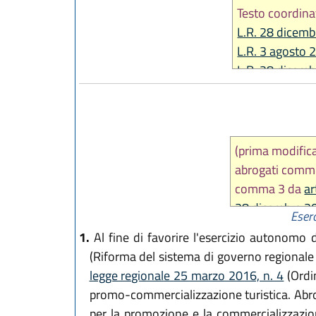
Testo coordina
L.R. 28 dicemb
L.R. 3 agosto 
L.R. 28 dicemb
L.R. 14 giugno
(prima modific
abrogati commi
comma 3 da
ar
28 dicembre 20
Eserc
giugno 2024, n
1.
Al fine di favorire l'esercizio autonomo de
(Riforma del sistema di governo regionale 
legge regionale 25 marzo 2016, n. 4
(Ordin
promo-commercializzazione turistica. Abr
per la promozione e la commercializzazion