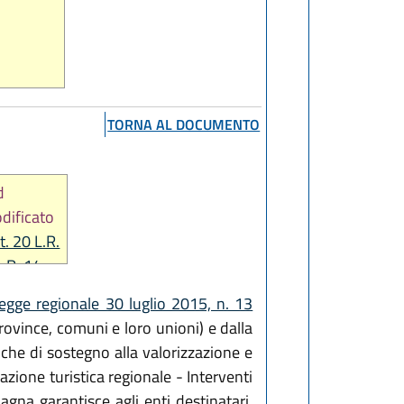
TORNA AL DOCUMENTO
d
odificato
t. 20 L.R.
L.R. 14
legge regionale 30 luglio 2015, n. 13
rovince, comuni e loro unioni) e dalla
che di sostegno alla valorizzazione e
zione turistica regionale - Interventi
gna garantisce agli enti destinatari,