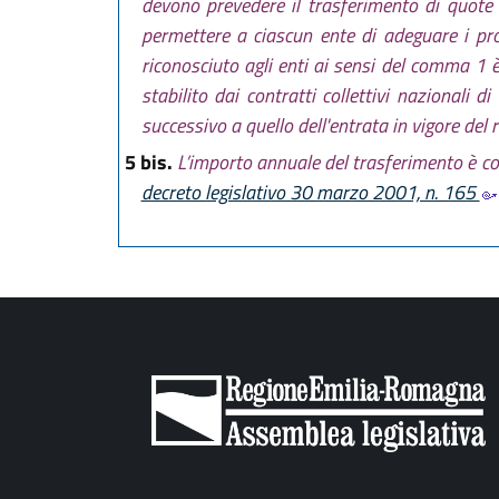
devono prevedere il trasferimento di quote 
permettere a ciascun ente di adeguare i prop
riconosciuto agli enti ai sensi del comma 1 
stabilito dai contratti collettivi nazionali 
successivo a quello dell'entrata in vigore del r
5 bis.
L’importo annuale del trasferimento è com
decreto legislativo 30 marzo 2001, n. 165