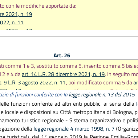
to con le modifiche apportate da:
re 2021, n. 19
2022, n. 11
re 2023, n. 17
 2024, n. 7
Art. 26
ati commi 1 e 3, sostituito comma 5, inserito comma 5 bis e
 2 e 4 da
art. 14 L.R. 28 dicembre 2021, n. 19
, in seguito m
t. 9 L.R. 3 agosto 2022, n. 11
, poi modificato comma 5 da
ar
23, n. 17
, successivamente modificato comma 5 da art. 5
izio di funzioni conferite con la
legge regionale n. 13 del 2015
. 7
)
lle funzioni conferite ad altri enti pubblici ai sensi della
e locale e disposizioni su Città metropolitana di Bologna, p
amento turistico regionale - Sistema organizzativo e politi
ogazione della
legge regionale 4 marzo 1998, n. 7
(Organizza
e turistica)), dal 1° gennaio 2019 la Regione Emilia-Roma