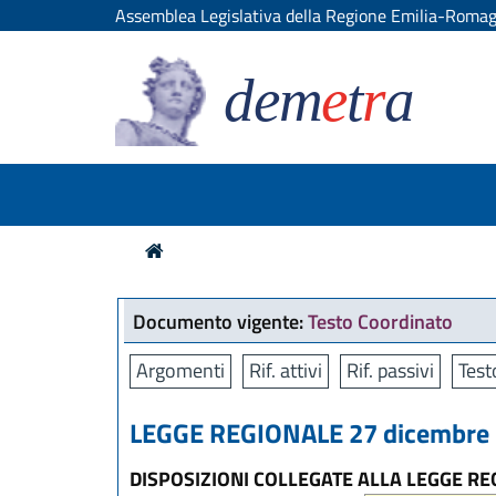
Assemblea Legislativa della Regione Emilia-Roma
dem
e
t
r
a
Documento vigente:
Testo Coordinato
Argomenti
Rif. attivi
Rif. passivi
Test
LEGGE REGIONALE 27 dicembre 2
DISPOSIZIONI COLLEGATE ALLA LEGGE REG