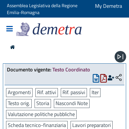
Assemblea Legislativa della Regione
My Demetra
Emilia-Romagna
dem
e
t
r
a
Documento vigente:
Testo Coordinato
Argomenti
Rif. attivi
Rif. passivi
Iter
Testo orig.
Storia
Nascondi Note
Valutazione politiche pubbliche
Scheda tecnico-finanziaria
Lavori preparatori