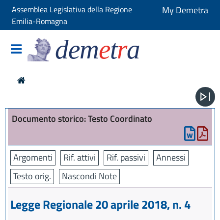
Assemblea Legislativa della Regione
My Demetra
Emilia-Romagna
dem
e
t
r
a
Documento storico: Testo Coordinato
Argomenti
Rif. attivi
Rif. passivi
Annessi
Testo orig.
Nascondi Note
Legge Regionale 20 aprile 2018, n. 4