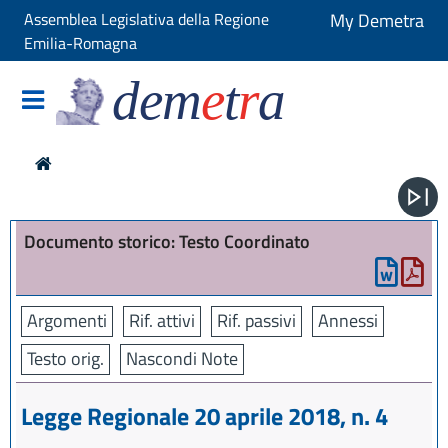
Assemblea Legislativa della Regione
My Demetra
Emilia-Romagna
dem
e
t
r
a
Documento storico: Testo Coordinato
Argomenti
Rif. attivi
Rif. passivi
Annessi
Testo orig.
Nascondi Note
Legge Regionale 20 aprile 2018, n. 4