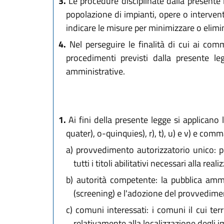
3.
Le procedure disciplinate dalla presente 
popolazione di impianti, opere o interventi
indicare le misure per minimizzare o elimin
4.
Nel perseguire le finalità di cui ai com
procedimenti previsti dalla presente l
amministrative.
1.
Ai fini della presente legge si applicano le 
quater), o-quinquies), r), t), u) e v) e com
a)
provvedimento autorizzatorio unico: p
tutti i titoli abilitativi necessari alla re
b)
autorità competente: la pubblica ammin
(screening) e l'adozione del provvedime
c)
comuni interessati: i comuni il cui ter
relativamente alla localizzazione degli imp