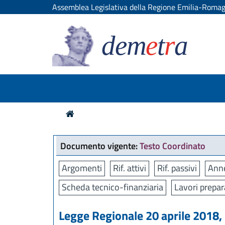
Assemblea Legislativa della Regione Emilia-Roma
dem
e
t
r
a
Documento vigente:
Testo Coordinato
Argomenti
Rif. attivi
Rif. passivi
Anne
Scheda tecnico-finanziaria
Lavori prepar
Legge Regionale 20 aprile 2018, 