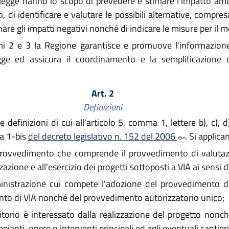
legge hanno lo scopo di prevedere e stimare l'impatto ambi
, di identificare e valutare le possibili alternative, compres
are gli impatti negativi nonché di indicare le misure per il m
mi 2 e 3 la Regione garantisce e promuove l'informazione 
egge ed assicura il coordinamento e la semplificazione d
Art. 2
Definizioni
definizioni di cui all'articolo 5, comma 1, lettere b), c), d), g
ma 1-bis
del decreto legislativo n. 152 del 2006
. Si applica
rovvedimento che comprende il provvedimento di valutazi
alizzazione e all'esercizio dei progetti sottoposti a VIA ai sensi 
istrazione cui compete l'adozione del provvedimento di v
nto di VIA nonché del provvedimento autorizzatorio unico;
ritorio è interessato dalla realizzazione del progetto nonc
ianti, opere o interventi principali ed agli eventuali cantieri 