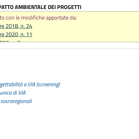
PATTO AMBIENTALE DEI PROGETTI
to con le modifiche apportate da:
re 2018, n. 24
re 2020, n. 11
2023, n. 7
 2024, n. 7
2025, n. 2
2026, n. 9
ettabilità a VIA (screening)
unica di VIA
 sovraregionali