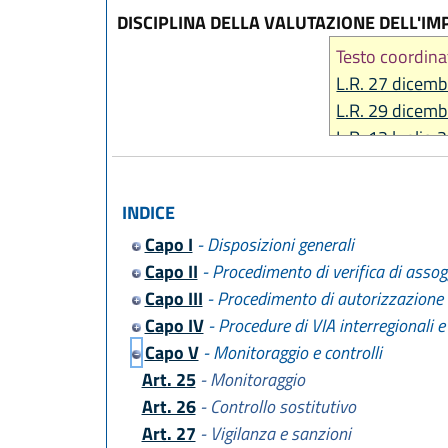
DISCIPLINA DELLA VALUTAZIONE DELL'IM
Testo coordina
L.R. 27 dicemb
L.R. 29 dicemb
L.R. 12 luglio 
L.R. 14 giugno
L.R. 31 marzo 
INDICE
L.R. 28 luglio 
Capo I
- Disposizioni generali
Capo II
- Procedimento di verifica di assogg
Capo III
- Procedimento di autorizzazione 
Capo IV
- Procedure di VIA interregionali e
Capo V
- Monitoraggio e controlli
Art. 25
- Monitoraggio
Art. 26
- Controllo sostitutivo
Art. 27
- Vigilanza e sanzioni