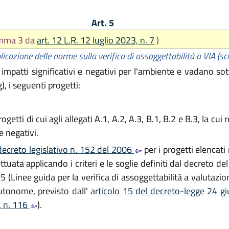
Art. 5
omma 3 da
art. 12 L.R. 12 luglio 2023, n. 7
)
icazione delle norme sulla verifica di assoggettabilità a VIA (sc
impatti significativi e negativi per l'ambiente e vadano sot
), i seguenti progetti:
ogetti di cui agli allegati A.1, A.2, A.3, B.1, B.2 e B.3, la c
e negativi.
decreto legislativo n. 152 del 2006
per i progetti elencati 
ttuata applicando i criteri e le soglie definiti dal decreto de
5 (Linee guida per la verifica di assoggettabilità a valutazi
utonome, previsto dall'
articolo 15 del decreto-legge 24 g
, n. 116
).