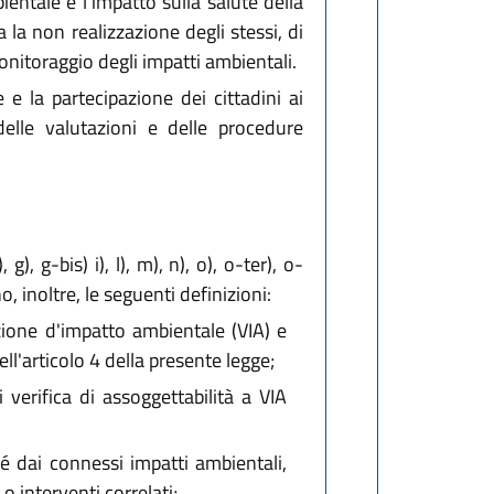
entale e l'impatto sulla salute della
a la non realizzazione degli stessi, di
onitoraggio degli impatti ambientali.
e la partecipazione dei cittadini ai
elle valutazioni e delle procedure
), g-bis) i), l), m), n), o), o-ter), o-
no, inoltre, le seguenti definizioni:
one d'impatto ambientale (VIA) e
dell'articolo 4 della presente legge;
erifica di assoggettabilità a VIA
hé dai connessi impatti ambientali,
o interventi correlati;