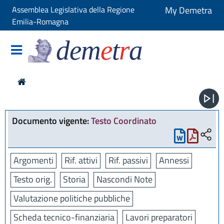
Assemblea Legislativa della Regione
My Demetra
Emilia-Romagna
dem
e
t
r
a
Documento vigente:
Testo Coordinato
Argomenti
Rif. attivi
Rif. passivi
Annessi
Testo orig.
Storia
Nascondi Note
Valutazione politiche pubbliche
Scheda tecnico-finanziaria
Lavori preparatori