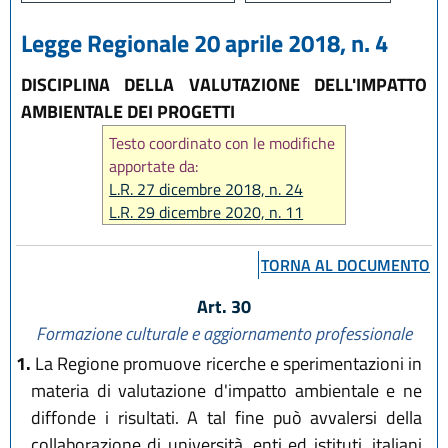
Legge Regionale 20 aprile 2018, n. 4
DISCIPLINA DELLA VALUTAZIONE DELL'IMPATTO
AMBIENTALE DEI PROGETTI
Testo coordinato con le modifiche
apportate da:
L.R. 27 dicembre 2018, n. 24
L.R. 29 dicembre 2020, n. 11
L.R. 12 luglio 2023, n. 7
L.R. 14 giugno 2024, n. 7
TORNA AL DOCUMENTO
L.R. 31 marzo 2025, n. 2
Art. 30
L.R. 28 luglio 2026, n. 9
Formazione culturale e aggiornamento professionale
1.
La Regione promuove ricerche e sperimentazioni in
materia di valutazione d'impatto ambientale e ne
diffonde i risultati. A tal fine può avvalersi della
collaborazione di università, enti ed istituti, italiani