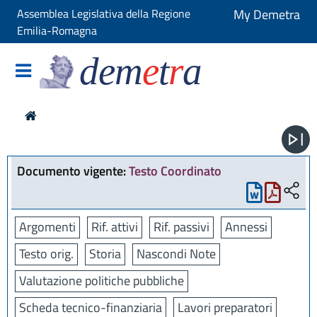
Assemblea Legislativa della Regione
My Demetra
Emilia-Romagna
dem
e
t
r
a
Documento vigente:
Testo Coordinato
Argomenti
Rif. attivi
Rif. passivi
Annessi
Testo orig.
Storia
Nascondi Note
Valutazione politiche pubbliche
Scheda tecnico-finanziaria
Lavori preparatori