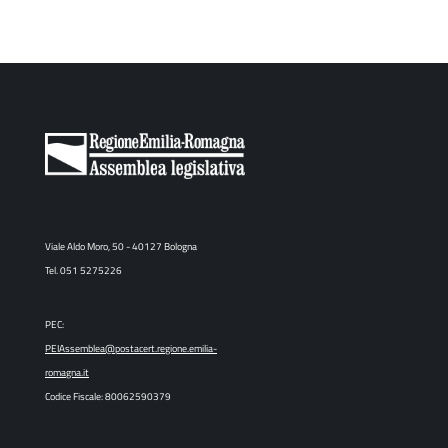
Viale Aldo Moro, 50 - 40127 Bologna
Tel. 051 5275226
PEC:
PEIAssemblea@postacert.regione.emilia-
romagna.it
Codice Fiscale: 80062590379