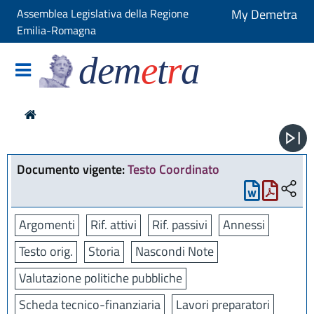
Assemblea Legislativa della Regione
My Demetra
Emilia-Romagna
dem
e
t
r
a
Documento vigente:
Testo Coordinato
Argomenti
Rif. attivi
Rif. passivi
Annessi
Testo orig.
Storia
Nascondi Note
Valutazione politiche pubbliche
Scheda tecnico-finanziaria
Lavori preparatori