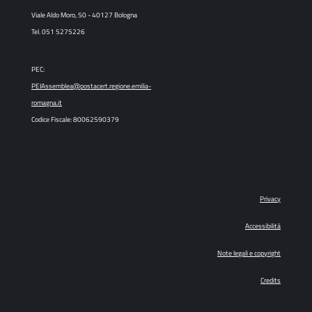
Viale Aldo Moro, 50 - 40127 Bologna
Tel. 051 5275226
PEC:
PEIAssemblea@postacert.regione.emilia-
romagna.it
Codice Fiscale: 80062590379
Privacy
Accessibilità
Note legali e copyright
Credits