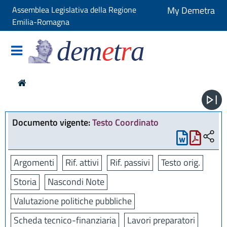
Assemblea Legislativa della Regione
My Demetra
Emilia-Romagna
dem
e
t
r
a
Documento vigente:
Testo Coordinato
Argomenti
Rif. attivi
Rif. passivi
Testo orig.
Storia
Nascondi Note
Valutazione politiche pubbliche
Scheda tecnico-finanziaria
Lavori preparatori