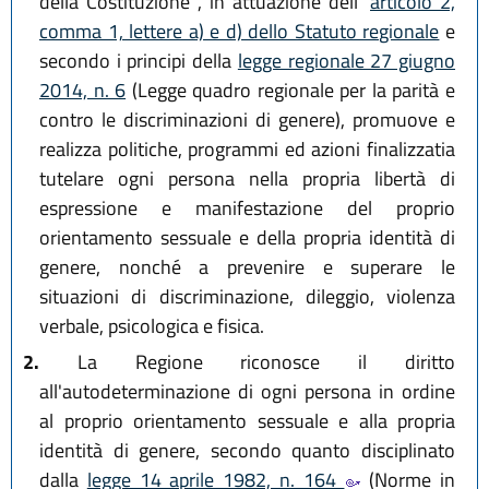
della Costituzione , in attuazione dell'
articolo 2,
comma 1, lettere a) e d) dello Statuto regionale
e
secondo i principi della
legge regionale 27 giugno
2014, n. 6
(Legge quadro regionale per la parità e
contro le discriminazioni di genere), promuove e
realizza politiche, programmi ed azioni finalizzatia
tutelare ogni persona nella propria libertà di
espressione e manifestazione del proprio
orientamento sessuale e della propria identità di
genere, nonché a prevenire e superare le
situazioni di discriminazione, dileggio, violenza
verbale, psicologica e fisica.
2.
La Regione riconosce il diritto
all'autodeterminazione di ogni persona in ordine
al proprio orientamento sessuale e alla propria
identità di genere, secondo quanto disciplinato
dalla
legge 14 aprile 1982, n. 164
(Norme in