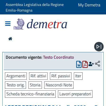
Assemblea Legislativa della Regione
My Demetra
Emilia-Romagna
dem
e
t
r
a
Documento vigente:
Testo Coordinato
Argomenti
Rif. attivi
Rif. passivi
Iter
Testo orig.
Storia
Nascondi Note
Scheda tecnico-finanziaria
Lavori preparatori