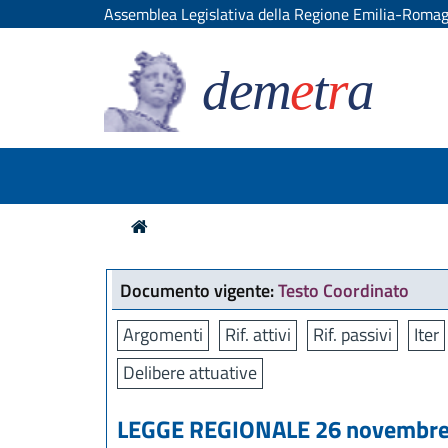
Assemblea Legislativa della Regione Emilia-Roma
dem
e
t
r
a
Documento vigente:
Testo Coordinato
Argomenti
Rif. attivi
Rif. passivi
Iter
Delibere attuative
LEGGE REGIONALE 26 novembre 2