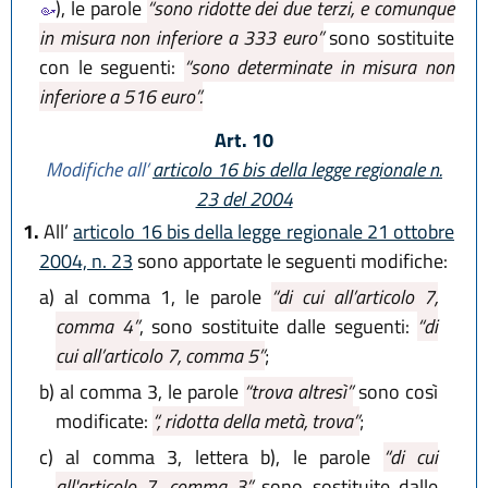
), le parole
“sono ridotte dei due terzi, e comunque
in misura non inferiore a 333 euro”
sono sostituite
con le seguenti:
“sono determinate in misura non
inferiore a 516 euro”.
Art. 10
Modifiche all’
articolo 16 bis della legge regionale n.
23 del 2004
1.
All’
articolo 16 bis della legge regionale 21 ottobre
2004, n. 23
sono apportate le seguenti modifiche:
a)
al comma 1, le parole
“di cui all’articolo 7,
comma 4”
, sono sostituite dalle seguenti:
“di
cui all’articolo 7, comma 5”
;
b)
al comma 3, le parole
“trova altresì”
sono così
modificate:
“, ridotta della metà, trova”
;
c)
al comma 3, lettera b), le parole
“di cui
all'articolo 7, comma 3,”
sono sostituite dalle