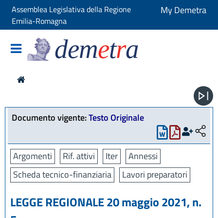
Assemblea Legislativa della Regione
My Demetra
Emilia-Romagna
dem
e
t
r
a
Documento vigente:
Testo Originale
Argomenti
Rif. attivi
Iter
Annessi
Scheda tecnico-finanziaria
Lavori preparatori
LEGGE REGIONALE 20 maggio 2021, n.