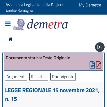
Assemblea Legislativa della Regione
My Demetra
Emilia-Romagna
dem
e
t
r
a
Documento storico: Testo Originale
Argomenti
Rif. attivi
Doc. vigente
LEGGE REGIONALE 15 novembre 2021,
n. 15