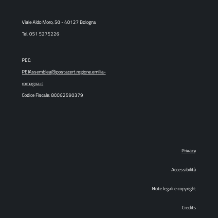
Viale Aldo Moro, 50 - 40127 Bologna
Tel. 051 5275226
PEC:
PEIAssemblea@postacert.regione.emilia-
romagna.it
Codice Fiscale: 80062590379
Privacy
Accessibilità
Note legali e copyright
Credits