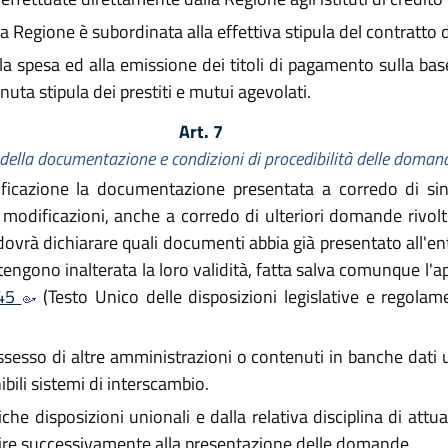
a Regione è subordinata alla effettiva stipula del contratto 
 spesa ed alla emissione dei titoli di pagamento sulla base 
ta stipula dei prestiti e mutui agevolati.
Art. 7
 della documentazione e condizioni di procedibilità delle doman
ertificazione la documentazione presentata a corredo di 
modificazioni, anche a corredo di ulteriori domande rivolt
 dovrà dichiarare quali documenti abbia già presentato all'e
ngono inalterata la loro validità, fatta salva comunque l'a
445
(Testo Unico delle disposizioni legislative e regola
ssesso di altre amministrazioni o contenuti in banche dati uf
ili sistemi di interscambio.
e disposizioni unionali e dalla relativa disciplina di attuaz
enire successivamente alla presentazione delle domande.