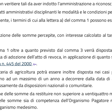
on veritiere tali da aver indotto l'amministrazione a riconos
i atti amministrativi disciplinanti le modalità e le condizioni p
te, i termini di cui alla lettera a) del comma 1 possono es
uzione delle somme percepite, con interesse calcolato al ta
omma 1 oltre a quanto previsto dal comma 3 verrà disposta
a di adozione dell’atto di revoca, in applicazione di quanto s
a n. 445 del 2000
.
ia di agricoltura potrà essere inoltre disposta nei casi pr
fino ad un massimo di un anno a decorrere dalla data di 
ssamente da disposizioni nazionali o comunitarie.
one delle somme da restituire non superiore a ventiquattro 
elle somme sia di competenza dell’Organismo Pagatore reg
Organismo medesimo.