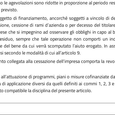
o le agevolazioni sono ridotte in proporzione al periodo resi
 previsto.
getto di finanziamento, ancorché soggetti a vincolo di de
ssione, cessione di rami d’azienda o per decesso del titolar
ese che si impegnino ad osservare gli obblighi in capo al be
 residuo, sempre che tale operazione non comporti un ind
ne del bene da cui verrà scomputato l’aiuto erogato. In as
i secondo le modalità di cui all’articolo 9.
to collegata alla cessazione dell’impresa comporta la revo
all’attuazione di programmi, piani o misure cofinanziate da
i applicazione diversi da quelli definiti ai commi 1, 2, 3 e 4
 compatibile la disciplina del presente articolo.