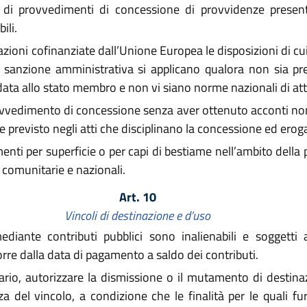
di provvedimenti di concessione di provvidenze present
ili.
azioni cofinanziate dall’Unione Europea le disposizioni di cu
i sanzione amministrativa si applicano qualora non sia prev
data allo stato membro e non vi siano norme nazionali di at
rovvedimento di concessione senza aver ottenuto acconti no
previsto negli atti che disciplinano la concessione ed eroga
menti per superficie o per capi di bestiame nell’ambito dell
 comunitarie e nazionali.
Art. 10
Vincoli di destinazione e d’uso
ediante contributi pubblici sono inalienabili e soggetti
rre dalla data di pagamento a saldo dei contributi.
ario, autorizzare la dismissione o il mutamento di destina
a del vincolo, a condizione che le finalità per le quali f