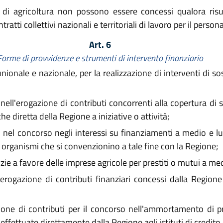
 di agricoltura non possono essere concessi qualora risul
ntratti collettivi nazionali e territoriali di lavoro per il perso
Art. 6
Forme di provvidenze e strumenti di intervento finanziario
nionale e nazionale, per la realizzazione di interventi di 
nell'erogazione di contributi concorrenti alla copertura di s
e diretta della Regione a iniziative o attività;
o nel concorso negli interessi su finanziamenti a medio e l
o organismi che si convenzionino a tale fine con la Regione;
zie a favore delle imprese agricole per prestiti o mutui a me
rogazione di contributi finanziari concessi dalla Regione p
one di contributi per il concorso nell'ammortamento di pr
fettuate direttamente dalla Regione agli istituti di credito 