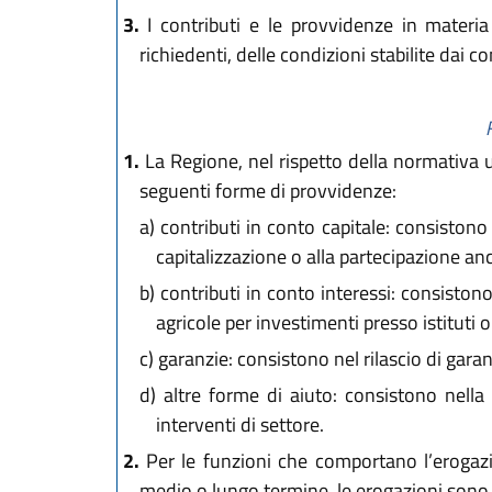
3.
I contributi e le provvidenze in materia
richiedenti, delle condizioni stabilite dai co
1.
La Regione, nel rispetto della normativa u
seguenti forme di provvidenze:
a)
contributi in conto capitale: consistono 
capitalizzazione o alla partecipazione anch
b)
contributi in conto interessi: consiston
agricole per investimenti presso istituti 
c)
garanzie: consistono nel rilascio di garan
d)
altre forme di aiuto: consistono nella e
interventi di settore.
2.
Per le funzioni che comportano l’erogazi
medio o lungo termine, le erogazioni sono ef