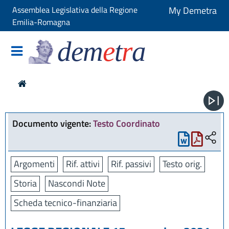
Assemblea Legislativa della Regione
My Demetra
Emilia-Romagna
dem
e
t
r
a
Documento vigente:
Testo Coordinato
Argomenti
Rif. attivi
Rif. passivi
Testo orig.
Storia
Nascondi Note
Scheda tecnico-finanziaria