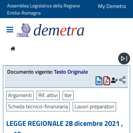
Assemblea Legislativa della Regione
My Demetra
Emilia-Romagna
dem
e
t
r
a
Documento vigente:
Testo Originale
Argomenti
Rif. attivi
Iter
Scheda tecnico-finanziaria
Lavori preparatori
LEGGE REGIONALE 28 dicembre 2021 ,