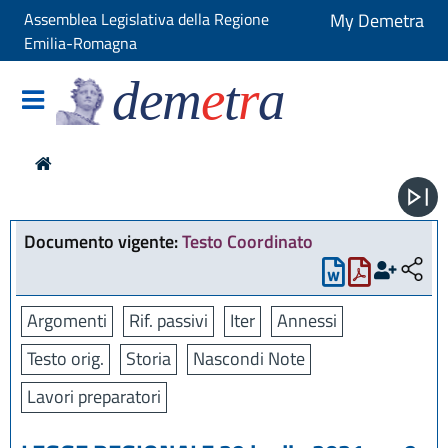
Assemblea Legislativa della Regione
My Demetra
Emilia-Romagna
dem
e
t
r
a
Documento vigente:
Testo Coordinato
Argomenti
Rif. passivi
Iter
Annessi
Testo orig.
Storia
Nascondi Note
Lavori preparatori