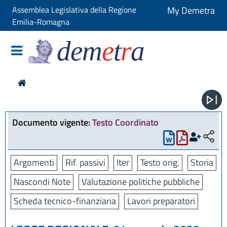
Assemblea Legislativa della Regione
My Demetra
Emilia-Romagna
dem
e
t
r
a
Documento vigente:
Testo Coordinato
Argomenti
Rif. passivi
Iter
Testo orig.
Storia
Nascondi Note
Valutazione politiche pubbliche
Scheda tecnico-finanziaria
Lavori preparatori