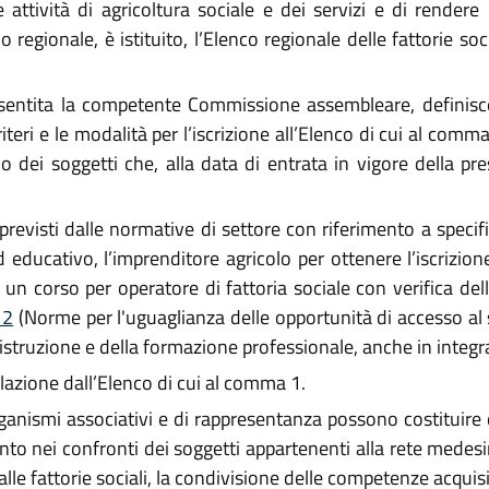
 attività di agricoltura sociale e dei servizi e di rendere 
lo regionale, è istituito, l’Elenco regionale delle fattorie so
entita la competente Commissione assembleare, definisce i 
teri e le modalità per l’iscrizione all’Elenco di cui al comma
 dei soggetti che, alla data di entrata in vigore della pre
revisti dalle normative di settore con riferimento a specif
ed educativo, l’imprenditore agricolo per ottenere l’iscrizio
un corso per operatore di fattoria sociale con verifica de
12
(Norme per l'uguaglianza delle opportunità di accesso al 
l'istruzione e della formazione professionale, anche in integra
lazione dall’Elenco di cui al comma 1.
rganismi associativi e di rappresentanza possono costituire d
o nei confronti dei soggetti appartenenti alla rete medesi
alle fattorie sociali, la condivisione delle competenze acquis