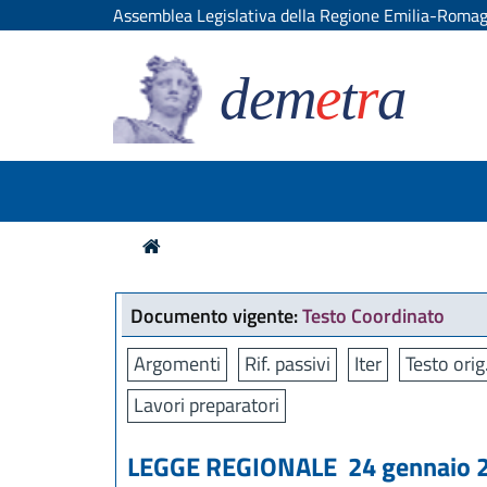
Assemblea Legislativa della Regione Emilia-Roma
dem
e
t
r
a
Documento vigente:
Testo Coordinato
Argomenti
Rif. passivi
Iter
Testo orig
Lavori preparatori
LEGGE REGIONALE 24 gennaio 20