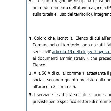
5.
La Giunta regionale disciplina i casi ne
ammodernamento dell’attività agricola (PR
sulla tutela e l’uso del territorio), integ
1.
Coloro che, iscritti all’Elenco di cui all’
Comune nel cui territorio sono ubicati i fabb
sensi dell’
articolo 19 della legge 7 agost
ai documenti amministrativi), che precede 
Elenco.
2.
Alla SCIA di cui al comma 1, attestante il po
sociale secondo quanto previsto dalla nor
all’articolo 2, comma 5.
3.
I servizi e le attività sociali e socio-sa
previste per lo specifico settore di riferim