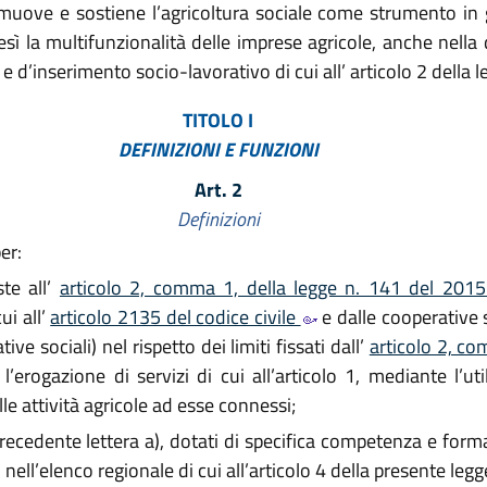
omuove e sostiene l’agricoltura sociale come strumento in
esì la multifunzionalità delle imprese agricole, anche nella 
i e d’inserimento socio-lavorativo di cui all’ articolo 2 della l
TITOLO I
DEFINIZIONI E FUNZIONI
Art. 2
Definizioni
er:
ste all’
articolo 2, comma 1, della legge n. 141 del 201
ui all’
articolo 2135 del codice civile
e dalle cooperative s
ive sociali) nel rispetto dei limiti fissati dall’
articolo 2, co
a l’erogazione di servizi di cui all’articolo 1, mediante l’ut
le attività agricole ad esse connessi;
a precedente lettera a), dotati di specifica competenza e form
i nell’elenco regionale di cui all’articolo 4 della presente legg