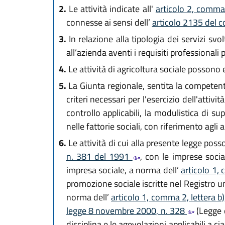
2.
Le attività indicate all'
articolo 2, comma
connesse ai sensi dell’
articolo 2135 del c
3.
In relazione alla tipologia dei servizi sv
all’azienda aventi i requisiti professionali 
4.
Le attività di agricoltura sociale possono e
5.
La Giunta regionale, sentita la competent
criteri necessari per l'esercizio dell'attiv
controllo applicabili, la modulistica di su
nelle fattorie sociali, con riferimento agli am
6.
Le attività di cui alla presente legge poss
n. 381 del 1991
, con le imprese socia
impresa sociale, a norma dell’
articolo 1,
promozione sociale iscritte nel Registro u
norma dell’
articolo 1, comma 2, lettera b
legge 8 novembre 2000, n. 328
(Legge q
disciplina e le agevolazioni applicabili a c