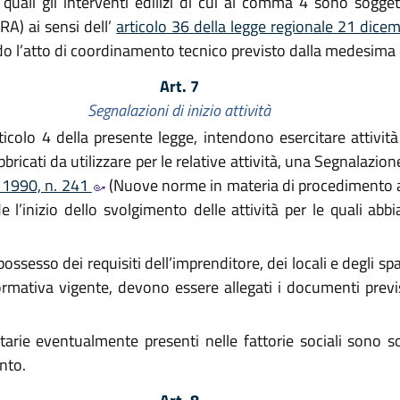
i quali gli interventi edilizi di cui al comma 4 sono sogg
A) ai sensi dell’
articolo 36 della legge regionale 21 dice
rando l’atto di coordinamento tecnico previsto dalla medesima
Art. 7
Segnalazioni di inizio attività
articolo 4 della presente legge, intendono esercitare attivit
ricati da utilizzare per le relative attività, una Segnalazione c
o 1990, n. 241
(Nuove norme in materia di procedimento am
l’inizio dello svolgimento delle attività per le quali abbi
ssesso dei requisiti dell’imprenditore, dei locali e degli spaz
mativa vigente, devono essere allegati i documenti previst
nitarie eventualmente presenti nelle fattorie sociali sono 
ento.