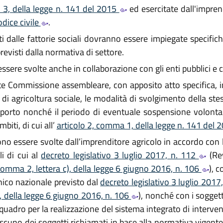
 3, della legge n. 141 del 2015
ed esercitate dall'impren
odice civile
.
olti dalle fattorie sociali dovranno essere impiegate specifi
previsti dalla normativa di settore.
ssere svolte anche in collaborazione con gli enti pubblici e co
e Commissione assembleare, con apposito atto specifica, in
ità di agricoltura sociale, le modalità di svolgimento della s
pporto nonché il periodo di eventuale sospensione volontaria d
biti, di cui all’
articolo 2, comma 1, della legge n. 141 del
ono essere svolte dall’imprenditore agricolo in accordo con l
li di cui al
decreto legislativo 3 luglio 2017, n. 112
(Rev
 comma 2, lettera c), della legge 6 giugno 2016, n. 106
), c
nico nazionale previsto dal
decreto legislativo 3 luglio 2017
), della legge 6 giugno 2016, n. 106
), nonché con i soggetti
uadro per la realizzazione del sistema integrato di interventi
iascuno dei soggetti richiamati in base alla normativa vigente