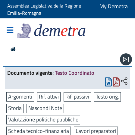
Assemblea Legislativa della Regione
My Demetra
Emilia-Romagna
dem
e
t
r
a
Documento vigente:
Testo Coordinato
Argomenti
Rif. attivi
Rif. passivi
Testo orig.
Storia
Nascondi Note
Valutazione politiche pubbliche
Scheda tecnico-finanziaria
Lavori preparatori