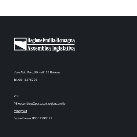
Viale Aldo Moro, 50 - 40127 Bologna
Tel. 051 5275226
PEC:
PEIAssemblea@postacert.regione.emilia-
romagna.it
Codice Fiscale: 80062590379