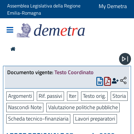
Assemblea Legislativa della Regione
My Demetra
Emilia-Romagna
dem
e
t
r
a
Documento vigente:
Testo Coordinato
Argomenti
Rif. passivi
Iter
Testo orig.
Storia
Nascondi Note
Valutazione politiche pubbliche
Scheda tecnico-finanziaria
Lavori preparatori