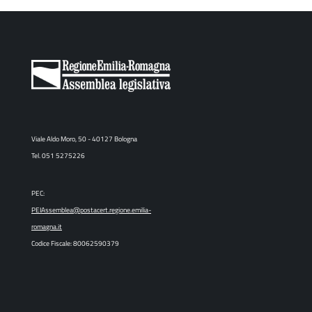
Viale Aldo Moro, 50 - 40127 Bologna
Tel. 051 5275226
PEC:
PEIAssemblea@postacert.regione.emilia-
romagna.it
Codice Fiscale: 80062590379