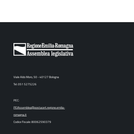
Viale Aldo Moro, 50 - 40127 Bologna
Tel. 051 5275226
PEC:
PEIAssemblea@postacert.regione.emilia-
romagna.it
Codice Fiscale: 80062590379