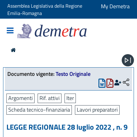
Assemblea Legislativa della Regione
My Demetra
Emilia-Romagna
dem
e
t
r
a
Documento vigente:
Testo Originale
Argomenti
Rif. attivi
Iter
Scheda tecnico-finanziaria
Lavori preparatori
LEGGE REGIONALE 28 luglio 2022 , n. 9