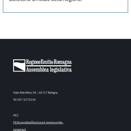
Viale Aldo Moro, 50 - 40127 Bologna
Tel. 051 5275226
PEC:
PEIAssemblea@postacert.regione.emilia-
romagna.it