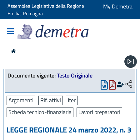
Assemblea Legislativa della Regione
My Demetra
Emilia-Romagna
dem
e
t
r
a
Documento vigente:
Testo Originale
Argomenti
Rif. attivi
Iter
Scheda tecnico-finanziaria
Lavori preparatori
LEGGE REGIONALE 24 marzo 2022, n. 3