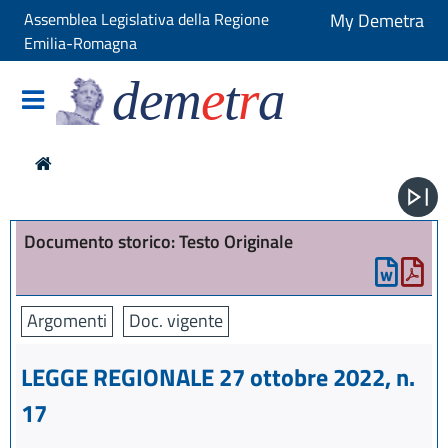
Assemblea Legislativa della Regione
My Demetra
Emilia-Romagna
dem
e
t
r
a
Documento storico: Testo Originale
Argomenti
Doc. vigente
LEGGE REGIONALE 27 ottobre 2022, n.
17