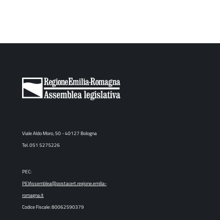
Viale Aldo Moro, 50 - 40127 Bologna
Tel. 051 5275226
PEC:
PEIAssemblea@postacert.regione.emilia-
romagna.it
Codice Fiscale: 80062590379