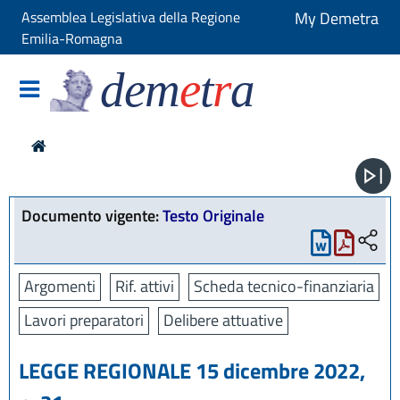
Assemblea Legislativa della Regione
My Demetra
Emilia-Romagna
dem
e
t
r
a
Documento vigente:
Testo Originale
Argomenti
Rif. attivi
Scheda tecnico-finanziaria
Lavori preparatori
Delibere attuative
LEGGE REGIONALE 15 dicembre 2022,