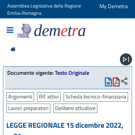
Assemblea Legislativa della Regione
My Demetra
Emilia-Romagna
dem
e
t
r
a
Documento vigente:
Testo Originale
Argomenti
Rif. attivi
Scheda tecnico-finanziaria
Lavori preparatori
Delibere attuative
LEGGE REGIONALE 15 dicembre 2022,