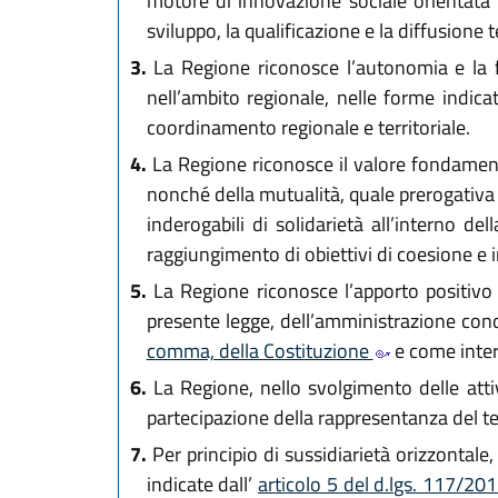
motore di innovazione sociale orientata a 
sviluppo, la qualificazione e la diffusione te
3.
La Regione riconosce l’autonomia e la f
nell’ambito regionale, nelle forme indicat
coordinamento regionale e territoriale.
4.
La Regione riconosce il valore fondamenta
nonché della mutualità, quale prerogativa 
inderogabili di solidarietà all’interno d
raggiungimento di obiettivi di coesione e 
5.
La Regione riconosce l’apporto positivo d
presente legge, dell’amministrazione condiv
comma, della Costituzione
e come interl
6.
La Regione, nello svolgimento delle atti
partecipazione della rappresentanza del te
7.
Per principio di sussidiarietà orizzontale, 
indicate dall’
articolo 5 del d.lgs. 117/20