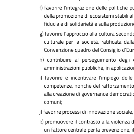
f)
favorire l’integrazione delle politiche p
della promozione di ecosistemi stabili all
fiducia e di solidarietà e sulla produzi
g)
favorire l’approccio alla cultura second
culturale per la società, ratificata da
Convenzione quadro del Consiglio d’Europ
h)
contribuire al perseguimento degli o
amministrazioni pubbliche, in applicazione
i)
favorire e incentivare l’impiego delle
competenze, nonché del rafforzamento del
alla creazione di governance democratich
comuni;
j)
favorire processi di innovazione sociale
k)
promuovere il contrasto alla violenza di 
un fattore centrale per la prevenzione, i