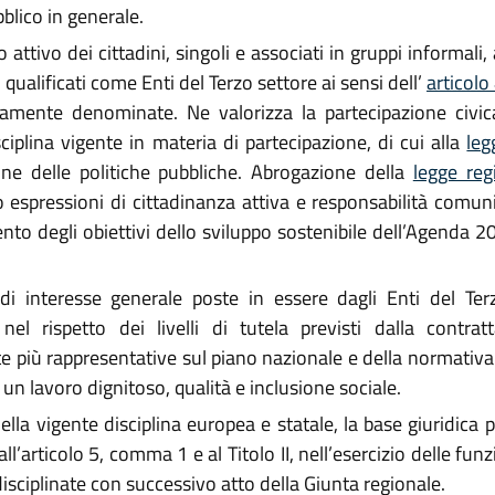
blico in generale.
tivo dei cittadini, singoli e associati in gruppi informali, 
 qualificati come Enti del Terzo settore ai sensi dell’
articolo
amente denominate. Ne valorizza la partecipazione civica 
ciplina vigente in materia di partecipazione, di cui alla
leg
ione delle politiche pubbliche. Abrogazione della
legge reg
espressioni di cittadinanza attiva e responsabilità comunit
nto degli obiettivi dello sviluppo sostenibile dell’Agenda 
di interesse generale poste in essere dagli Enti del Ter
l rispetto dei livelli di tutela previsti dalla contratta
 più rappresentative sul piano nazionale e della normativa 
d un lavoro dignitoso, qualità e inclusione sociale.
lla vigente disciplina europea e statale, la base giuridica pe
all’articolo 5, comma 1 e al Titolo II, nell’esercizio delle fun
isciplinate con successivo atto della Giunta regionale.