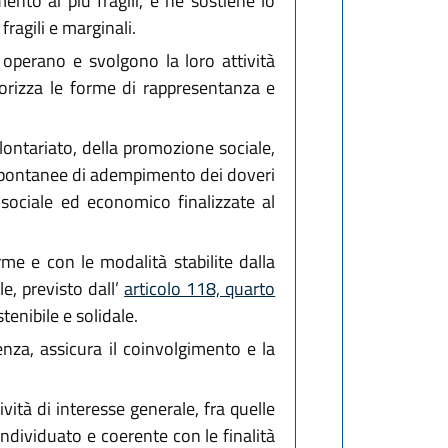
ento ai più fragili, e ne sostiene lo
fragili e marginali.
operano e svolgono la loro attività
lorizza le forme di rappresentanza e
lontariato, della promozione sociale,
e spontanee di adempimento dei doveri
 sociale ed economico finalizzate al
rme e con le modalità stabilite dalla
e, previsto dall’
articolo 118, quarto
tenibile e solidale.
nza, assicura il coinvolgimento e la
ività di interesse generale, fra quelle
ndividuato e coerente con le finalità