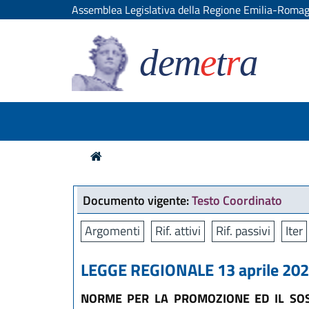
Assemblea Legislativa della Regione Emilia-Roma
dem
e
t
r
a
Documento vigente:
Testo Coordinato
Argomenti
Rif. attivi
Rif. passivi
Iter
LEGGE REGIONALE 13 aprile 2023
NORME PER LA PROMOZIONE ED IL SOS