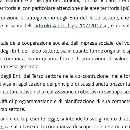
rispondere ai bisogni dei cittadini, con particolare riferim
rritoriale, con particolare attenzione alle aree territoriali più 
unzione di autogoverno degli Enti del Terzo settore, che 
e ai sensi dell’
articolo 4 del d.lgs. 117/2017
, e ne va
le della cooperazione sociale, dell’impresa sociale, del vo
degli Enti del Terzo settore, sia in quanto forme originali 
ella comunità, sia in quanto forme di produzione di valore
interesse generale.
egli Enti del Terzo settore nella co-costruzione, nelle fo
isa in applicazione del principio di sussidiarietà orizzontal
ocutore attivo nella realizzazione di obiettivi di sviluppo sos
vità di programmazione e di pianificazione di sua compete
rzo settore.
ai fini della presente legge, si intende lo svolgimento di att
17
, sulla base della comunanza di scopo, concretamente i