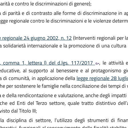
rità e contro le discriminazioni di genere);
di parità e di contrasto alle forme di discriminazione in a
gge regionale contro le discriminazioni e le violenze deter
e regionale 24 giugno 2002, n. 12
(Interventi regionali per l
 la solidarietà internazionale e la promozione di una cultura 
5, comma 1, lettera l) del d.lgs. 117/2017
, le attività
 educative, al supporto al benessere e al protagonismo gio
ta di comunità, in applicazione della
legge regionale 28 lugl
he per sostenere le famiglie nella conciliazione dei tempi di vi
e della rendicontazione e valutazione, anche degli impatti g
iche ed Enti del Terzo settore, quale tratto distintivo del
to dal Titolo III;
 disciplina di settore, l’utilizzo degli strumenti di fina
aborativi, funzionali al conseguimento delle finalità stabilit