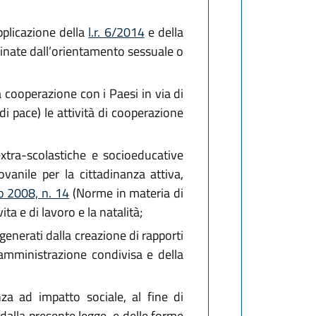
pplicazione della
l.r. 6/2014
e della
minate dall’orientamento sessuale o
a cooperazione con i Paesi in via di
di pace) le attività di cooperazione
 extra-scolastiche e socioeducative
vanile per la cittadinanza attiva,
io 2008, n. 14
(Norme in materia di
ta e di lavoro e la natalità;
enerati dalla creazione di rapporti
l’amministrazione condivisa e della
nza ad impatto sociale, al fine di
e dalla presente legge, e delle forme