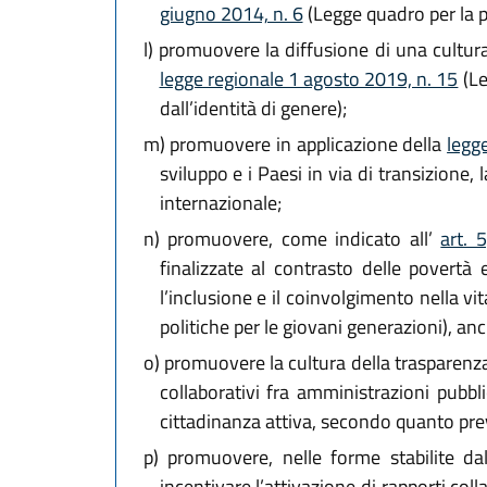
giugno 2014, n. 6
(Legge quadro per la pa
l)
promuovere la diffusione di una cultura 
legge regionale 1 agosto 2019, n. 15
(Le
dall’identità di genere);
m)
promuovere in applicazione della
legg
sviluppo e i Paesi in via di transizione,
internazionale;
n)
promuovere, come indicato all’
art. 
finalizzate al contrasto delle povertà
l’inclusione e il coinvolgimento nella vi
politiche per le giovani generazioni), anc
o)
promuovere la cultura della trasparenza 
collaborativi fra amministrazioni pubbl
cittadinanza attiva, secondo quanto previs
p)
promuovere, nelle forme stabilite dalla
incentivare l’attivazione di rapporti coll