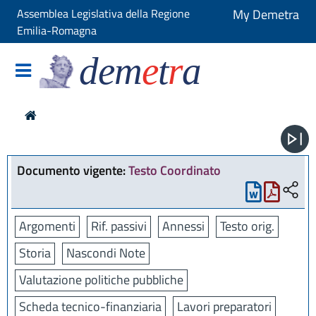
Assemblea Legislativa della Regione
My Demetra
Emilia-Romagna
dem
e
t
r
a
Documento vigente:
Testo Coordinato
Argomenti
Rif. passivi
Annessi
Testo orig.
Storia
Nascondi Note
Valutazione politiche pubbliche
Scheda tecnico-finanziaria
Lavori preparatori