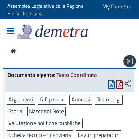
Assemblea Legislativa della Regione
My Demetra
Emilia-Romagna
dem
e
t
r
a
Documento vigente:
Testo Coordinato
Argomenti
Rif. passivi
Annessi
Testo orig.
Storia
Nascondi Note
Valutazione politiche pubbliche
Scheda tecnico-finanziaria
Lavori preparatori