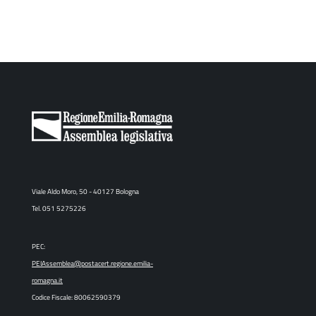
Viale Aldo Moro, 50 - 40127 Bologna
Tel. 051 5275226
PEC:
PEIAssemblea@postacert.regione.emilia-
romagna.it
Codice Fiscale: 80062590379