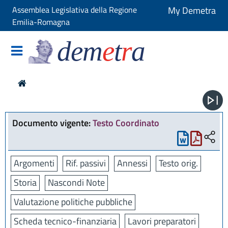
Assemblea Legislativa della Regione
My Demetra
Emilia-Romagna
dem
e
t
r
a
Documento vigente:
Testo Coordinato
Argomenti
Rif. passivi
Annessi
Testo orig.
Storia
Nascondi Note
Valutazione politiche pubbliche
Scheda tecnico-finanziaria
Lavori preparatori