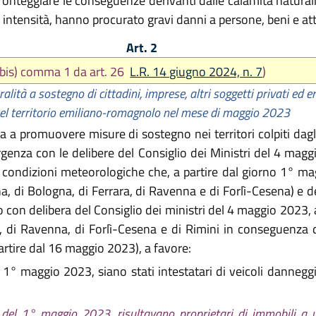
ronteggiare le conseguenze derivanti dalle calamità naturali
e intensità, hanno procurato gravi danni a persone, beni e a
Art. 2
 a bis) comma 1 da art. 26
L.R. 14 giugno 2024, n. 7
)
alità a sostegno di cittadini, imprese, altri soggetti privati ed ent
el territorio emiliano-romagnolo nel mese di maggio 2023
 promuovere misure di sostegno nei territori colpiti dagli
rgenza con le delibere del Consiglio dei Ministri del 4 magg
ondizioni meteorologiche che, a partire dal giorno 1° magg
a, di Bologna, di Ferrara, di Ravenna e di Forlì-Cesena) e
o con delibera del Consiglio dei ministri del 4 maggio 2023, a
, di Ravenna, di Forlì-Cesena e di Rimini in conseguenza d
artire dal 16 maggio 2023), a favore:
l 1° maggio 2023, siano stati intestatari di veicoli danneggia
ta del 1° maggio 2023, risultavano proprietari di immobili a 