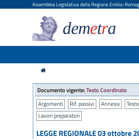
Assemblea Legislativa della Regione Emilia-Roma
dem
e
t
r
a
Documento vigente:
Testo Coordinato
Argomenti
Rif. passivi
Annessi
Testo
Lavori preparatori
LEGGE REGIONALE 03 ottobre 202