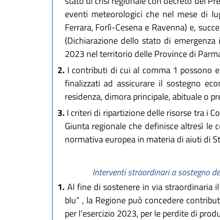
stato di crisi regionale con decreto del Pre
eventi meteorologici che nel mese di lu
Ferrara, Forlì-Cesena e Ravenna) e, succe
(Dichiarazione dello stato di emergenza i
2023 nel territorio delle Province di Parm
2.
I contributi di cui al comma 1 possono e
finalizzati ad assicurare il sostegno ec
residenza, dimora principale, abituale o pre
3.
I criteri di ripartizione delle risorse tra 
Giunta regionale che definisce altresì le 
normativa europea in materia di aiuti di S
Interventi straordinari a sostegno de
1.
Al fine di sostenere in via straordinaria 
blu” , la Regione può concedere contributi
per l’esercizio 2023, per le perdite di pr