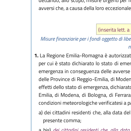
dettando, allo scopo, misure urgenti per f
avversi che, a causa della loro eccezional
(inserita lett.
Misure finanziarie per i fondi oggetto di liber
n
1.
La Regione Emilia-Romagna è autorizzata a
per cui è stato dichiarato lo stato di eme
emergenza in conseguenza delle avverse c
delle Province di Reggio-Emilia, di Moden
effetti dello stato di emergenza, dichiarat
Emilia, di Modena, di Bologna, di Ferrara
condizioni meteorologiche verificatesi a p
a)
dei cittadini residenti che, alla data de
presente comma;
a bis)
dei cittadini residenti che, alla da