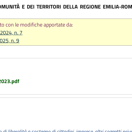
MUNITÀ E DEI TERRITORI DELLA REGIONE EMILIA-ROM
to con le modifiche apportate da:
 2024, n. 7
2025, n. 9
 2023.pdf
di liberalità a sostegno di cittadini, imprese, altri soggetti privat