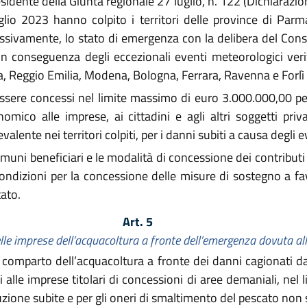
sidente della Giunta regionale 27 luglio, n. 122 (Dichiarazione
glio 2023 hanno colpito i territori delle province di Par
ssivamente, lo stato di emergenza con la delibera del Cons
n conseguenza degli eccezionali eventi meteorologici verifi
a, Reggio Emilia, Modena, Bologna, Ferrara, Ravenna e Forlì
ssere concessi nel limite massimo di euro 3.000.000,00 per
onomico alle imprese, ai cittadini e agli altri soggetti p
valente nei territori colpiti, per i danni subiti a causa degli 
i Comuni beneficiari e le modalità di concessione dei contributi
condizioni per la concessione delle misure di sostegno a fav
tato.
Art. 5
lle imprese dell’acquacoltura a fronte dell’emergenza dovuta all
il comparto dell’acquacoltura a fronte dei danni cagionati d
 alle imprese titolari di concessioni di aree demaniali, ne
oduzione subite e per gli oneri di smaltimento del pescato no