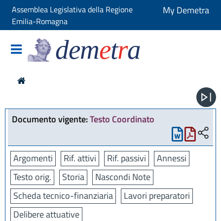
Assemblea Legislativa della Regione
My Demetra
Emilia-Romagna
dem
e
t
r
a
Documento vigente:
Testo Coordinato
Argomenti
Rif. attivi
Rif. passivi
Annessi
Testo orig.
Storia
Nascondi Note
Scheda tecnico-finanziaria
Lavori preparatori
Delibere attuative