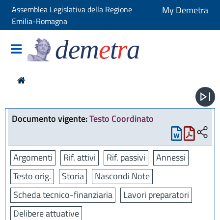
Assemblea Legislativa della Regione
My Demetra
Emilia-Romagna
dem
e
t
r
a
Documento vigente:
Testo Coordinato
Argomenti
Rif. attivi
Rif. passivi
Annessi
Testo orig.
Storia
Nascondi Note
Scheda tecnico-finanziaria
Lavori preparatori
Delibere attuative