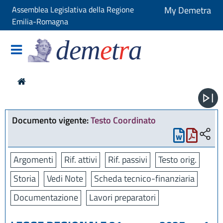
Assemblea Legislativa della Regione
My Demetra
Emilia-Romagna
dem
e
t
r
a
Documento vigente:
Testo Coordinato
Argomenti
Rif. attivi
Rif. passivi
Testo orig.
Storia
Vedi Note
Scheda tecnico-finanziaria
Documentazione
Lavori preparatori