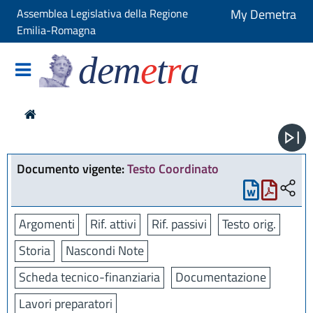
Assemblea Legislativa della Regione
My Demetra
Emilia-Romagna
dem
e
t
r
a
Documento vigente:
Testo Coordinato
Argomenti
Rif. attivi
Rif. passivi
Testo orig.
Storia
Nascondi Note
Scheda tecnico-finanziaria
Documentazione
Lavori preparatori