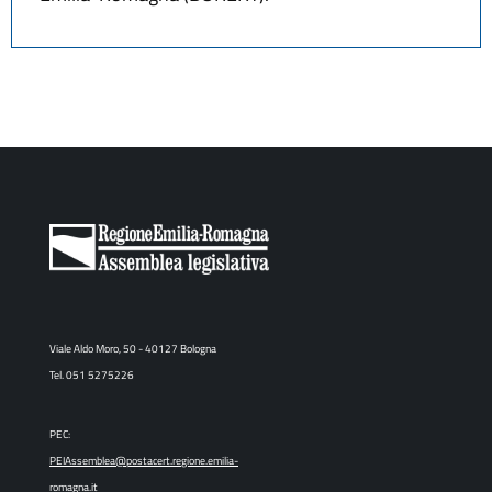
Viale Aldo Moro, 50 - 40127 Bologna
Tel. 051 5275226
PEC:
PEIAssemblea@postacert.regione.emilia-
romagna.it