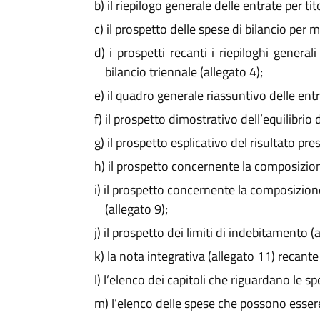
b)
il riepilogo generale delle entrate per tit
c)
il prospetto delle spese di bilancio per m
d)
i prospetti recanti i riepiloghi general
bilancio triennale (allegato 4);
e)
il quadro generale riassuntivo delle entrate
f)
il prospetto dimostrativo dell’equilibrio d
g)
il prospetto esplicativo del risultato pr
h)
il prospetto concernente la composizione
i)
il prospetto concernente la composizione d
(allegato 9);
j)
il prospetto dei limiti di indebitamento (a
k)
la nota integrativa (allegato 11) recante i
l)
l’elenco dei capitoli che riguardano le sp
m)
l’elenco delle spese che possono essere 