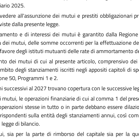
ziario 2025.
dere all'assunzione dei mutui e prestiti obbligazionari pred
eviste dalla presente legge.
ento e di inte­ressi dei mutui è garantito dalla Regione m
ata dei mutui, delle somme occorrenti per la effettuazione 
 favore degli istituti mutuanti delle rate di ammortamento de
o dei mutui di cui al presente articolo, comprensivo dei c
mbito degli stanziamenti iscritti negli appositi capitoli di s
sione 50, Programmi 1 e 2.
 successivi al 2027 trovano copertura con le successive legg
i mutui, le operazioni finanziarie di cui al comma 1 del pre
operazioni stesse in tutto o in parte debbano essere dilaz
 corrispondenti sulla entità degli stanziamenti annui, così c
egge di bilancio.
ia per la parte di rimborso del capitale sia per la quota