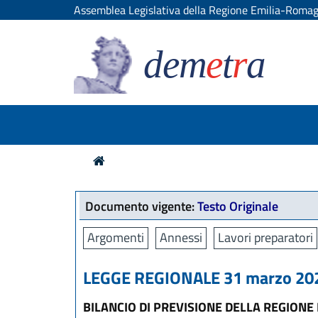
Assemblea Legislativa della Regione Emilia-Roma
dem
e
t
r
a
Documento vigente:
Testo Originale
Argomenti
Annessi
Lavori preparatori
LEGGE REGIONALE 31 marzo 2025
BILANCIO DI PREVISIONE DELLA REGION