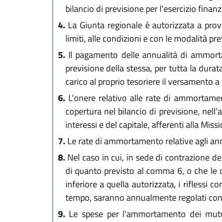
bilancio di previsione per l'esercizio finan
4.
La Giunta regionale è autorizzata a provve
limiti, alle condizioni e con le modalità pr
5.
Il pagamento delle annualità di ammortam
previsione della stessa, per tutta la dur
carico al proprio tesoriere il versamento a
6.
L’onere relativo alle rate di ammortament
copertura nel bilancio di previsione, nell’a
interessi e del capitale, afferenti alla Mis
7.
Le rate di ammortamento relative agli anni
8.
Nel caso in cui, in sede di contrazione de
di quanto previsto al comma 6, o che le 
inferiore a quella autorizzata, i riflessi
tempo, saranno annualmente regolati con l
9.
Le spese per l'ammortamento dei mutui, s