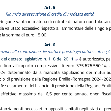
Art. 5
Rinuncia all'esecuzione di crediti di modesta entità
a Regione vanta in materia di entrate di natura non tributari
 valutato eccessivo rispetto all'ammontare delle singole pa
e la somma di euro 15,00.
Art. 6
azioni alla contrazione dei mutui e prestiti già autorizzati negl
 del decreto legislativo n. 118 del 2011
è autorizzato, per
sa, fino all’importo complessivo di euro 375.676.550,14,
 2024 determinato dalla mancata stipulazione dei mutui au
cio di previsione della Regione Emilia-Romagna 2024-2026
(Assestamento del bilancio di previsione della Regione Em
effettivo massimo del 6,5 per cento annuo, oneri fiscali
 stanziamenti necessari in appositi capitoli negli stati di pr