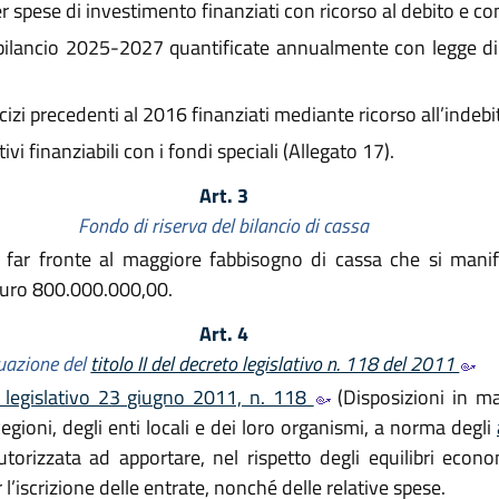
 spese di investimento finanziati con ricorso al debito e con 
 bilancio 2025-2027 quantificate annualmente con legge di 
cizi precedenti al 2016 finanziati mediante ricorso all’indeb
vi finanziabili con i fondi speciali (Allegato 17).
Art. 3
Fondo di riserva del bilancio di cassa
 far fronte al maggiore fabbisogno di cassa che si manife
euro 800.000.000,00.
Art. 4
uazione del
titolo II del decreto legislativo n. 118 del 2011
to legislativo 23 giugno 2011, n. 118
(Disposizioni in ma
Regioni, degli enti locali e dei loro organismi, a norma degli
utorizzata ad apportare, nel rispetto degli equilibri econo
 l’iscrizione delle entrate, nonché delle relative spese.