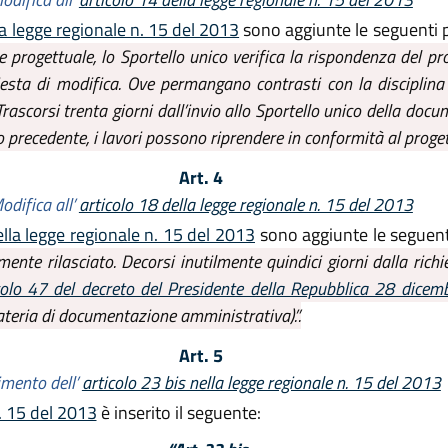
a legge regionale n. 15 del 2013
sono aggiunte le seguenti 
 progettuale, lo Sportello unico verifica la rispondenza del p
chiesta di modifica. Ove permangano contrasti con la disciplina de
ascorsi trenta giorni dall’invio allo Sportello unico della doc
do precedente, i lavori possono riprendere in conformità al proge
Art. 4
odifica all’
articolo 18 della legge regionale n. 15 del 2013
lla legge regionale n. 15 del 2013
sono aggiunte le seguent
ente rilasciato. Decorsi inutilmente quindici giorni dalla richi
colo 47 del decreto del Presidente della Repubblica 28 dice
ateria di documentazione amministrativa).”.
Art. 5
imento dell’
articolo 23 bis nella legge regionale n. 15 del 2013
n. 15 del 2013
è inserito il seguente: