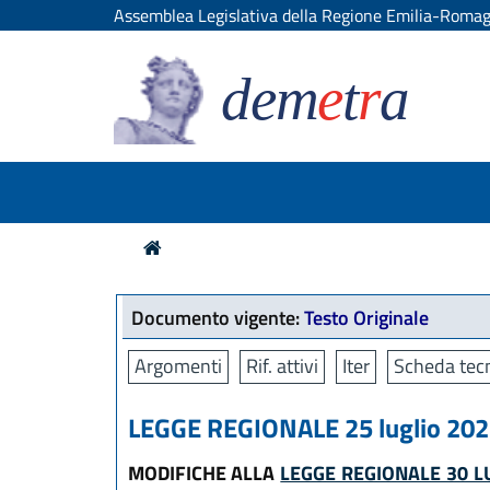
Assemblea Legislativa della Regione Emilia-Roma
dem
e
t
r
a
Documento vigente:
Testo Originale
Argomenti
Rif. attivi
Iter
Scheda tecn
LEGGE REGIONALE 25 luglio 2025
MODIFICHE ALLA
LEGGE REGIONALE 30 LU