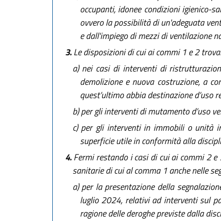
occupanti, idonee condizioni igienico-san
ovvero la possibilità di un'adeguata venti
e dall'impiego di mezzi di ventilazione na
3.
Le disposizioni di cui ai commi 1 e 2 trova
a)
nei casi di interventi di ristrutturazio
demolizione e nuova costruzione, a cond
quest’ultimo abbia destinazione d’uso re
b)
per gli interventi di mutamento d’uso ver
c)
per gli interventi in immobili o unità 
superficie utile in conformità alla discipl
4.
Fermi restando i casi di cui ai commi 2 e 3
sanitarie di cui al comma 1 anche nelle seg
a)
per la presentazione della segnalazione ce
luglio 2024, relativi ad interventi sul 
ragione delle deroghe previste dalla disci