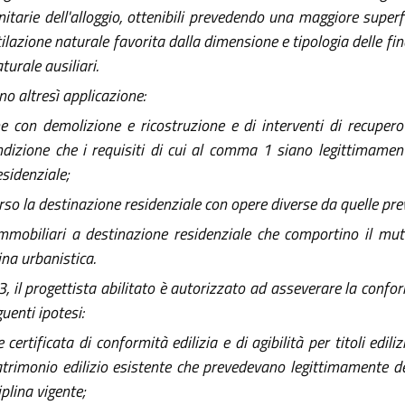
itarie dell'alloggio, ottenibili prevedendo una maggiore superfic
lazione naturale favorita dalla dimensione e tipologia delle fines
turale ausiliari.
no altresì applicazione:
ne con demolizione e ricostruzione e di interventi di recupero
izione che i requisiti di cui al comma 1 siano legittimamente 
sidenziale;
so la destinazione residenziale con opere diverse da quelle previ
immobiliari a destinazione residenziale che comportino il mut
ina urbanistica.
, il progettista abilitato è autorizzato ad asseverare la confor
uenti ipotesi:
rtificata di conformità edilizia e di agibilità per titoli ediliz
patrimonio edilizio esistente che prevedevano legittimamente de
plina vigente;