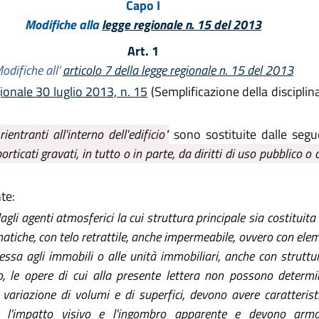
Capo I
Modifiche alla
legge regionale n. 15 del 2013
Art. 1
odifiche all’
articolo 7 della legge regionale n. 15 del 2013
ionale 30 luglio 2013, n. 15
(Semplificazione della disciplina
rientranti all'interno dell'edificio"
sono sostituite dalle segu
porticati gravati, in tutto o in parte, da diritti di uso pubblico o c
te:
agli agenti atmosferici la cui struttura principale sia costituit
matiche, con telo retrattile, anche impermeabile, ovvero con elem
essa agli immobili o alle unità immobiliari, anche con struttu
aso, le opere di cui alla presente lettera non possono determ
ariazione di volumi e di superfici, devono avere caratteristi
 l'impatto visivo e l'ingombro apparente e devono armoni