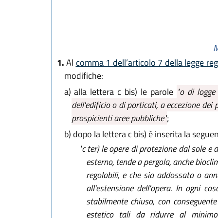
M
1.
Al
comma 1 dell’articolo 7 della legge reg
modifiche:
a)
alla lettera c bis) le parole
"o di logge 
dell'edificio o di porticati, a eccezione dei 
prospicienti aree pubbliche"
;
b)
dopo la lettera c bis) è inserita la seguen
"c ter)
le opere di protezione dal sole e d
esterno, tende a pergola, anche biocli
regolabili, e che sia addossata o ann
all'estensione dell'opera. In ogni c
stabilmente chiuso, con conseguente v
estetico tali da ridurre al minimo