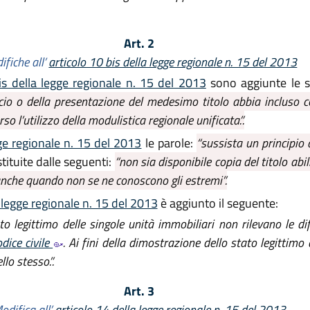
Art. 2
ifiche all’
articolo 10 bis della legge regionale n. 15 del 2013
is della legge regionale n. 15 del 2013
sono aggiunte le s
io o della presentazione del medesimo titolo abbia incluso copi
so l’utilizzo della modulistica regionale unificata.”.
ge regionale n. 15 del 2013
le parole:
“sussista un principio d
ituite dalle seguenti:
“non sia disponibile copia del titolo abil
 anche quando non se ne conoscono gli estremi”.
 legge regionale n. 15 del 2013
è aggiunto il seguente:
to legittimo delle singole unità immobiliari non rilevano le di
dice civile
. Ai fini della dimostrazione dello stato legittimo 
lo stesso.”.
Art. 3
odifica all’
articolo 14 della legge regionale n. 15 del 2013