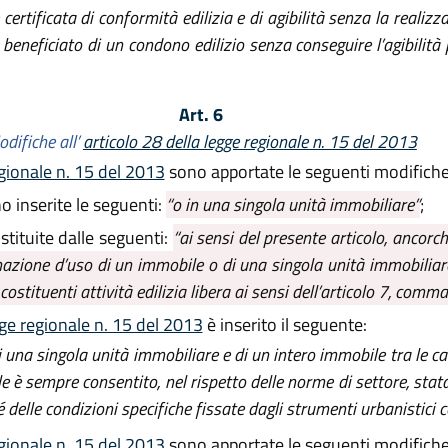
rtificata di conformità edilizia e di agibilità senza la realizzaz
neficiato di un condono edilizio senza conseguire l’agibilità p
Art. 6
difiche all’
articolo 28 della legge regionale n. 15 del 2013
gionale n. 15 del 2013
sono apportate le seguenti modifiche
 inserite le seguenti:
“o in una singola unità immobiliare”
;
tituite dalle seguenti:
“ai sensi del presente articolo, ancor
inazione d’uso di un immobile o di una singola unità immobilia
stituenti attività edilizia libera ai sensi dell’articolo 7, comma 
ge regionale n. 15 del 2013
è inserito il seguente:
una singola unità immobiliare e di un intero immobile tra le ca
e è sempre consentito, nel rispetto delle norme di settore, statali
é delle condizioni specifiche fissate dagli strumenti urbanistici c
gionale n. 15 del 2013
sono apportate le seguenti modifiche