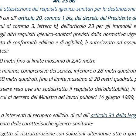
“Art. 23 bis
di attestazione dei requisiti igienico-sanitari per la destinazione
 cui all'
articolo 20, comma 1 bis, del decreto del Presidente 
 cui al comma 3, lettera b), dell’articolo 23 per gli immobili
li altri requisiti igienico-sanitari previsti dalla normativa vigen
ta di conformità edilizia e di agibilità, è autorizzato ad asse
esi:
70 metri fino al limite massimo di 2,40 metri;
minima, comprensiva dei servizi, inferiore a 28 metri quadrati,
38 metri quadrati, fino al limite massimo di 28 metri quadrati, 
re resa ove sia soddisfatto il requisito dell'adattabilità, in 
cui al decreto del Ministro dei lavori pubblici 14 giugno 1989
 a interventi di recupero edilizio, di cui all’
articolo 31 della le
mento delle caratteristiche igienico-sanitarie;
tto di ristrutturazione con soluzioni alternative atte a gara