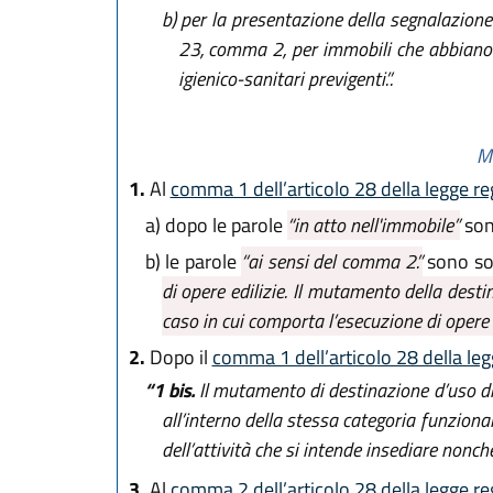
b)
per la presentazione della segnalazione ce
23, comma 2, per immobili che abbiano be
igienico-sanitari previgenti.”.
Mo
1.
Al
comma 1 dell’articolo 28 della legge re
a)
dopo le parole
“in atto nell'immobile”
sono
b)
le parole
“ai sensi del comma 2.”
sono sos
di opere edilizie. Il mutamento della dest
caso in cui comporta l’esecuzione di opere co
2.
Dopo il
comma 1 dell’articolo 28 della leg
“1 bis.
Il mutamento di destinazione d’uso di 
all’interno della stessa categoria funzional
dell’attività che si intende insediare nonch
3.
Al
comma 2 dell’articolo 28 della legge re