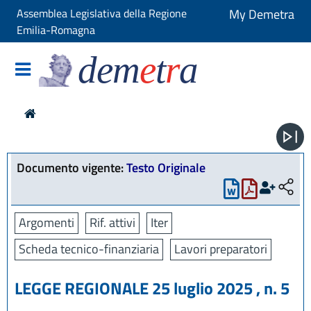
Assemblea Legislativa della Regione
My Demetra
Emilia-Romagna
dem
e
t
r
a
Documento vigente:
Testo Originale
Argomenti
Rif. attivi
Iter
Scheda tecnico-finanziaria
Lavori preparatori
LEGGE REGIONALE 25 luglio 2025 , n. 5