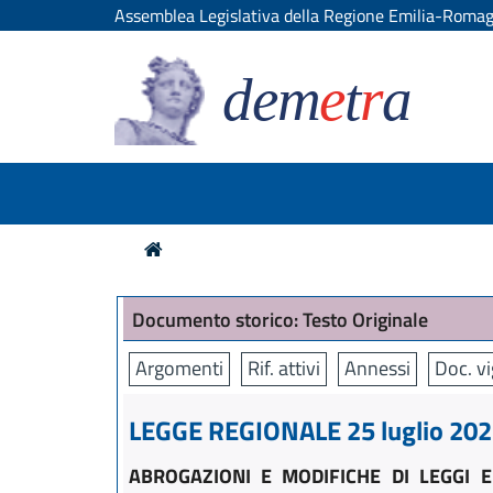
Assemblea Legislativa della Regione Emilia-Roma
dem
e
t
r
a
Documento storico: Testo Originale
Argomenti
Rif. attivi
Annessi
Doc. v
LEGGE REGIONALE 25 luglio 2025
ABROGAZIONI E MODIFICHE DI LEGGI 