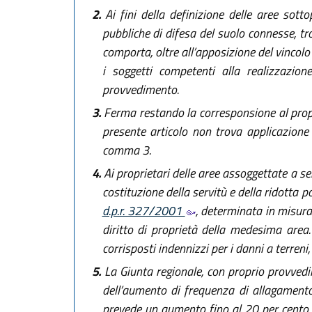
2.
Ai fini della definizione delle aree sott
pubbliche di difesa del suolo connesse, tr
comporta, oltre all’apposizione del vincolo 
i soggetti competenti alla realizzazione
provvedimento.
3.
Ferma restando la corresponsione al proprie
presente articolo non trova applicazione i
comma 3.
4.
Ai proprietari delle aree assoggettate a s
costituzione della servitù e della ridotta pos
d.p.r. 327/2001
, determinata in misura
diritto di proprietà della medesima area
corrisposti indennizzi per i danni a terreni,
5.
La Giunta regionale, con proprio provvedim
dell’aumento di frequenza di allagamento,
prevede un aumento fino al 20 per cento de