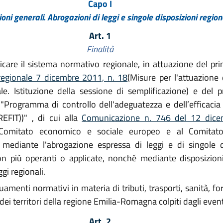
Capo I
ioni generali. Abrogazioni di leggi e singole disposizioni region
Art. 1
Finalità
icare il sistema normativo regionale, in attuazione del pri
regionale 7 dicembre 2011, n. 18
(Misure per l'attuazione 
e. Istituzione della sessione di semplificazione) e del pr
 "Programma di controllo dell'adeguatezza e dell’efficaci
FIT))" , di cui alla
Comunicazione n. 746 del 12 dic
 Comitato economico e sociale europeo e al Comitato 
mediante l'abrogazione espressa di leggi e di singole d
 più operanti o applicate, nonché mediante disposizioni
i regionali.
menti normativi in materia di tributi, trasporti, sanità, f
o dei territori della regione Emilia-Romagna colpiti dagli eve
Art. 2