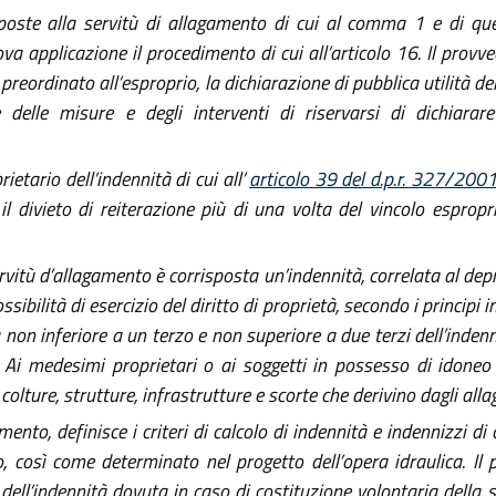
oposte alla servitù di allagamento di cui al comma 1 e di que
ova applicazione il procedimento di cui all’articolo 16. Il pro
preordinato all’esproprio, la dichiarazione di pubblica utilità del
 delle misure e degli interventi di riservarsi di dichiarar
tario dell’indennità di cui all’
articolo 39 del d.p.r. 327/200
l divieto di reiterazione più di una volta del vincolo espropri
ervitù d’allagamento è corrisposta un’indennità, correlata al de
sibilità di esercizio del diritto di proprietà, secondo i principi in
 non inferiore a un terzo e non superiore a due terzi dell’indenn
. Ai medesimi proprietari o ai soggetti in possesso di idoneo
 colture, strutture, infrastrutture e scorte che derivino dagli all
ento, definisce i criteri di calcolo di indennità e indennizzi 
 così come determinato nel progetto dell’opera idraulica. Il
ll’indennità dovuta in caso di costituzione volontaria della se