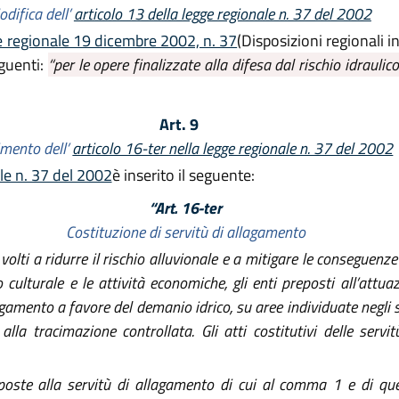
difica dell’
articolo 13 della legge regionale n. 37 del 2002
ge regionale 19 dicembre 2002, n. 37
(Disposizioni regionali i
eguenti:
“per le opere finalizzate alla difesa dal rischio idraulic
Art. 9
imento dell’
articolo 16-ter nella legge regionale n. 37 del 2002
ale n. 37 del 2002
è inserito il seguente:
“Art. 16-ter
Costituzione di servitù di allagamento
volti a ridurre il rischio alluvionale e a mitigare le conseguenz
culturale e le attività economiche, gli enti preposti all’attuaz
agamento a favore del demanio idrico, su aree individuate negli 
lla tracimazione controllata. Gli atti costitutivi delle servitù
oposte alla servitù di allagamento di cui al comma 1 e di que