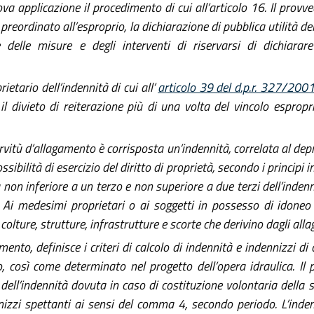
ova applicazione il procedimento di cui all’articolo 16. Il pro
preordinato all’esproprio, la dichiarazione di pubblica utilità del
 delle misure e degli interventi di riservarsi di dichiarar
tario dell’indennità di cui all’
articolo 39 del d.p.r. 327/200
l divieto di reiterazione più di una volta del vincolo espropri
ervitù d’allagamento è corrisposta un’indennità, correlata al de
sibilità di esercizio del diritto di proprietà, secondo i principi in
 non inferiore a un terzo e non superiore a due terzi dell’indenn
. Ai medesimi proprietari o ai soggetti in possesso di idoneo
 colture, strutture, infrastrutture e scorte che derivino dagli all
ento, definisce i criteri di calcolo di indennità e indennizzi 
 così come determinato nel progetto dell’opera idraulica. Il
ll’indennità dovuta in caso di costituzione volontaria della se
izzi spettanti ai sensi del comma 4, secondo periodo. L’inde