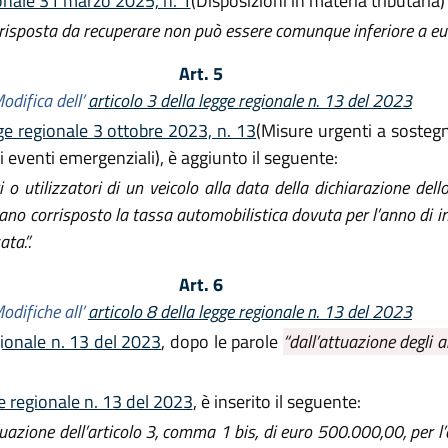
ionale 31 marzo 2025, n. 1
(Disposizioni in materia tributaria)
risposta da recuperare non può essere comunque inferiore a eur
Art. 5
odifica dell’
articolo 3 della legge regionale n. 13 del 2023
ge regionale 3 ottobre 2023, n. 13
(Misure urgenti a sostegn
 eventi emergenziali), è aggiunto il seguente:
i o utilizzatori di un veicolo alla data della dichiarazione del
iano corrisposto la tassa automobilistica dovuta per l’anno di
ta.”.
Art. 6
odifiche all’
articolo 8 della legge regionale n. 13 del 2023
gionale n. 13 del 2023
, dopo le parole
“dall’attuazione degli ar
e regionale n. 13 del 2023
, è inserito il seguente:
uazione dell’articolo 3, comma 1 bis, di euro 500.000,00, per l’