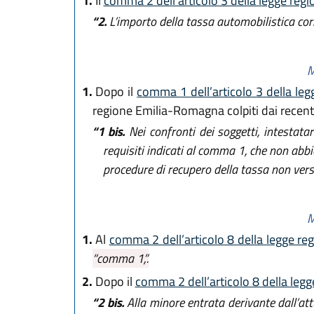
1.
Il
comma 2 dell’articolo 3 della legge reg
“2.
L’importo della tassa automobilistica cor
M
1.
Dopo il
comma 1 dell’articolo 3 della leg
regione Emilia-Romagna colpiti dai recenti
“1 bis.
Nei confronti dei soggetti, intestatar
requisiti indicati al comma 1, che non abb
procedure di recupero della tassa non versa
M
1.
Al
comma 2 dell’articolo 8 della legge re
“comma 1,”.
2.
Dopo il
comma 2 dell’articolo 8 della legg
“2 bis.
Alla minore entrata derivante dall’att