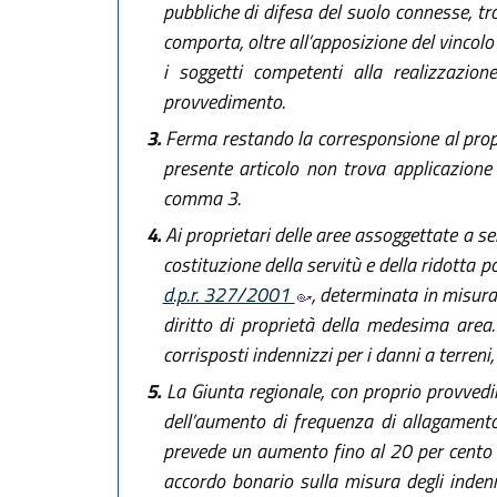
pubbliche di difesa del suolo connesse, tr
comporta, oltre all’apposizione del vincolo 
i soggetti competenti alla realizzazione
provvedimento.
3.
Ferma restando la corresponsione al proprie
presente articolo non trova applicazione i
comma 3.
4.
Ai proprietari delle aree assoggettate a s
costituzione della servitù e della ridotta pos
d.p.r. 327/2001
, determinata in misura
diritto di proprietà della medesima area
corrisposti indennizzi per i danni a terreni,
5.
La Giunta regionale, con proprio provvedim
dell’aumento di frequenza di allagamento,
prevede un aumento fino al 20 per cento de
accordo bonario sulla misura degli indenn