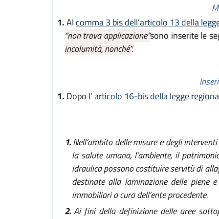
Mo
1.
Al
comma 3 bis dell’articolo 13 della leg
“non trova applicazione”
sono inserite le s
incolumità, nonché”.
Inser
1.
Dopo l’
articolo 16-bis della legge region
1.
Nell’ambito delle misure e degli interventi 
la salute umana, l’ambiente, il patrimonio 
idraulica possono costituire servitù di all
destinate alla laminazione delle piene e a
immobiliari a cura dell’ente procedente.
2.
Ai fini della definizione delle aree sott