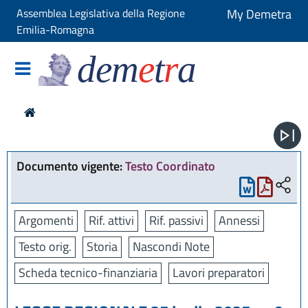
Assemblea Legislativa della Regione
My Demetra
Emilia-Romagna
dem
e
t
r
a
Documento vigente:
Testo Coordinato
Argomenti
Rif. attivi
Rif. passivi
Annessi
Testo orig.
Storia
Nascondi Note
Scheda tecnico-finanziaria
Lavori preparatori