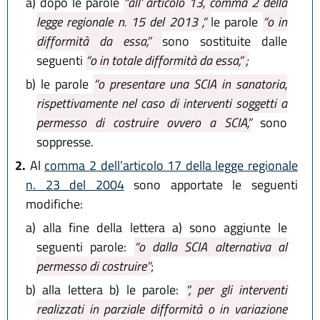
a)
dopo le parole
“all’ articolo 13, comma 2 della
legge regionale n. 15 del 2013 ,”
le parole
“o in
difformità da essa,”
sono sostituite dalle
seguenti
“o in totale difformità da essa,” ;
b)
le parole
“o presentare una SCIA in sanatoria,
rispettivamente nel caso di interventi soggetti a
permesso di costruire ovvero a SCIA,”
sono
soppresse.
2.
Al
comma 2 dell’articolo 17 della legge regionale
n. 23 del 2004
sono apportate le seguenti
modifiche:
a)
alla fine della lettera a) sono aggiunte le
seguenti parole:
“o dalla SCIA alternativa al
permesso di costruire”
;
b)
alla lettera b) le parole:
“, per gli interventi
realizzati in parziale difformità o in variazione