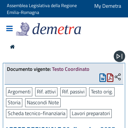
Assemblea Legislativa della Regione
My Demetra
Emilia-Romagna
dem
e
t
r
a
Documento vigente:
Testo Coordinato
Argomenti
Rif. attivi
Rif. passivi
Testo orig.
Storia
Nascondi Note
Scheda tecnico-finanziaria
Lavori preparatori