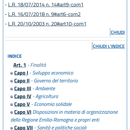
-
L.R. 18/07/2014 n. 14#art9-com1
-
L.R. 16/07/2018 n. 9#art6-com2
-
L.R. 20/10/2003 n. 20#art10-com1
CHIUDI
CHIUDI L'INDICE
INDICE
Art. 1
- Finalità
Capo I
- Sviluppo economico
Capo II
- Governo del territorio
Capo III
- Ambiente
Capo IV
- Agricoltura
Capo V
- Economia solidale
Capo VI
Disposizioni in materia di organizzazione
della Regione Emilia-Romagna e propri enti
Capo VII
- Sanità e politiche sociali