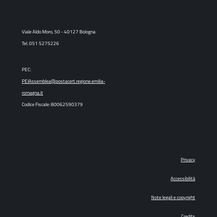
Viale Aldo Moro, 50 - 40127 Bologna
Tel. 051 5275226
PEC:
PEIAssemblea@postacert.regione.emilia-
romagna.it
Codice Fiscale: 80062590379
Privacy
Accessibilità
Note legali e copyright
Credits