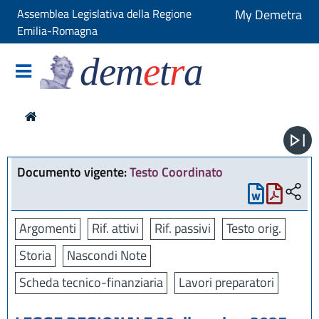
Assemblea Legislativa della Regione
My Demetra
Emilia-Romagna
dem
e
t
r
a
Documento vigente:
Testo Coordinato
Argomenti
Rif. attivi
Rif. passivi
Testo orig.
Storia
Nascondi Note
Scheda tecnico-finanziaria
Lavori preparatori