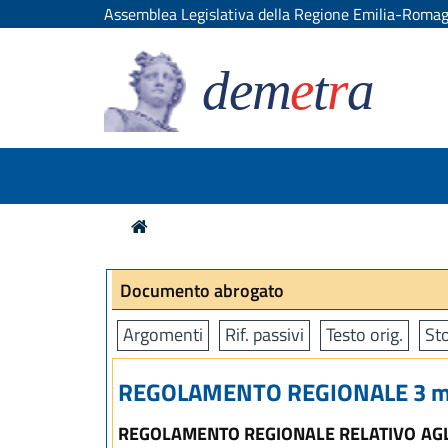
Assemblea Legislativa della Regione Emilia-Roma
dem
e
t
r
a
Documento abrogato
Argomenti
Rif. passivi
Testo orig.
Sto
REGOLAMENTO REGIONALE 3 mag
REGOLAMENTO REGIONALE RELATIVO AGLI E