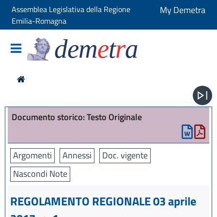
Assemblea Legislativa della Regione
My Demetra
Emilia-Romagna
dem
e
t
r
a
Documento storico: Testo Originale
Argomenti
Annessi
Doc. vigente
Nascondi Note
REGOLAMENTO REGIONALE 03 aprile