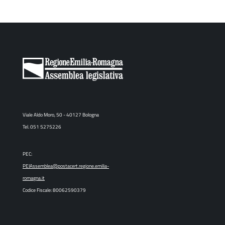
Viale Aldo Moro, 50 - 40127 Bologna
Tel. 051 5275226
PEC:
PEIAssemblea@postacert.regione.emilia-
romagna.it
Codice Fiscale: 80062590379