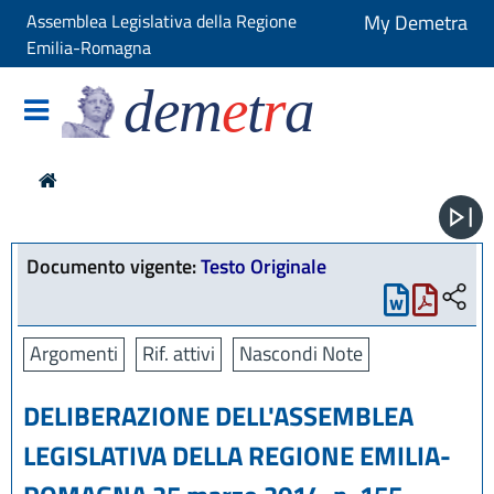
Assemblea Legislativa della Regione
My Demetra
Emilia-Romagna
dem
e
t
r
a
Documento vigente:
Testo Originale
Argomenti
Rif. attivi
Nascondi Note
DELIBERAZIONE DELL'ASSEMBLEA
LEGISLATIVA DELLA REGIONE EMILIA-