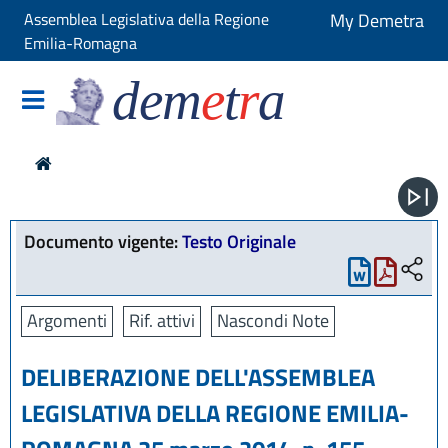
Assemblea Legislativa della Regione
My Demetra
Emilia-Romagna
dem
e
t
r
a
Documento vigente:
Testo Originale
Argomenti
Rif. attivi
Nascondi Note
DELIBERAZIONE DELL'ASSEMBLEA
LEGISLATIVA DELLA REGIONE EMILIA-