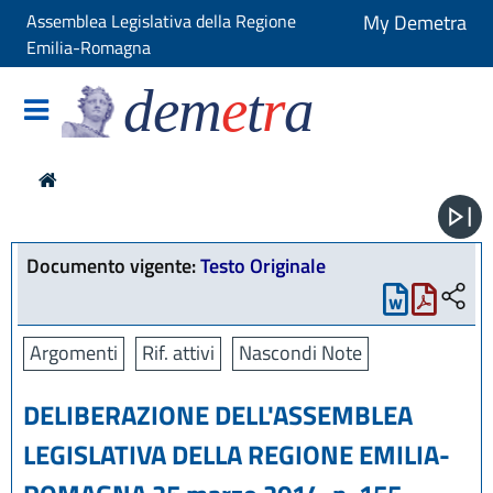
Assemblea Legislativa della Regione
My Demetra
Emilia-Romagna
dem
e
t
r
a
Documento vigente:
Testo Originale
Argomenti
Rif. attivi
Nascondi Note
DELIBERAZIONE DELL'ASSEMBLEA
LEGISLATIVA DELLA REGIONE EMILIA-