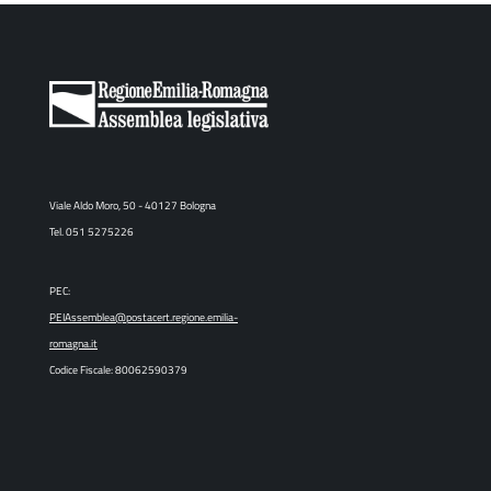
Viale Aldo Moro, 50 - 40127 Bologna
Tel. 051 5275226
PEC:
PEIAssemblea@postacert.regione.emilia-
romagna.it
Codice Fiscale: 80062590379